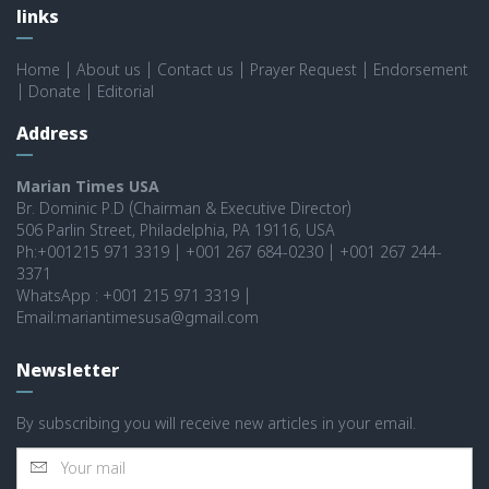
links
Home
|
About us
|
Contact us
|
Prayer Request
|
Endorsement
|
Donate
|
Editorial
Address
Marian Times USA
Br. Dominic P.D (Chairman & Executive Director)
506 Parlin Street, Philadelphia, PA 19116, USA
Ph:+001215 971 3319 | +001 267 684-0230 | +001 267 244-
3371
WhatsApp : +001 215 971 3319 |
Email:mariantimesusa@gmail.com
Newsletter
By subscribing you will receive new articles in your email.