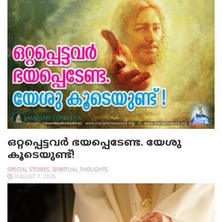
ഒറ്റപ്പെട്ടവര്‍ ഭയപ്പെടേണ്ട. യേശു
കൂടെയുണ്ട്!
SPECIAL STORIES
,
SPIRITUAL THOUGHTS
AUGUST 7, 2026