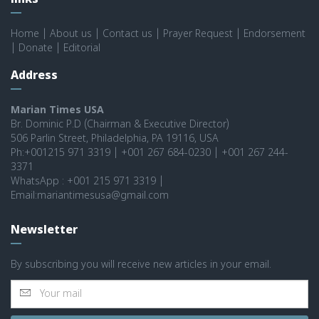
links
Home
|
About us
|
Contact us
|
Prayer Request
|
Endorsement
|
Donate
|
Editorial
Address
Marian Times USA
Br. Dominic P.D (Chairman & Executive Director)
506 Parlin Street, Philadelphia, PA 19116, USA
Ph:+001215 971 3319 | +001 267 684-0230 | +001 267 244-
3371
WhatsApp : +001 215 971 3319 |
Email:mariantimesusa@gmail.com
Newsletter
By subscribing you will receive new articles in your email.