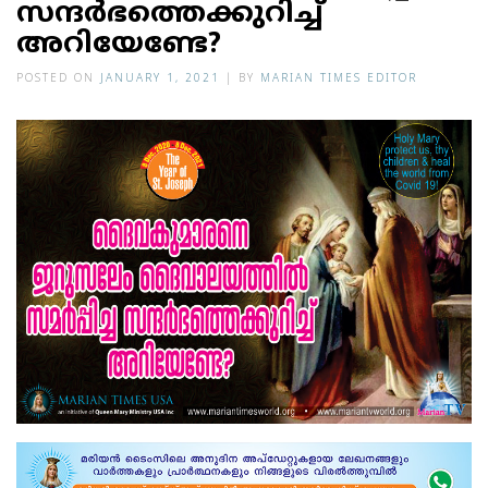
സന്ദര്‍ഭത്തെക്കുറിച്ച്
അറിയേണ്ടേ?
POSTED ON
JANUARY 1, 2021
|
BY
MARIAN TIMES EDITOR