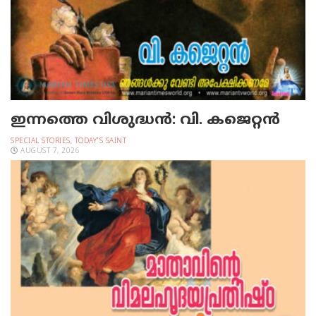
ഇന്നത്തെ വിശുദ്ധന്‍: വി. കജെറ്റന്‍
SPECIAL STORIES
,
TODAY'S SAINT
AUGUST 7, 2026