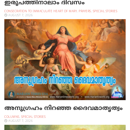
ഇരുപത്തിനാലാം ദിവസം
CONSECRATION TO IMMACULATE HEART OF MARY
,
PRAYERS
,
SPECIAL STORIES
AUGUST 7, 2026
അനുഗ്രഹം നിറഞ്ഞ ദൈവമാതൃത്വം
COLUMNS
,
SPECIAL STORIES
AUGUST 7, 2026