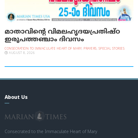
മാതാവിന്റെ വിമലഹൃദയപ്രതിഷ്ഠ
ഇരുപത്തഞ്ചാം ദിവസം
CONSECRATION TO IMMACULATE HEART OF MARY
,
PRAYERS
,
SPECIAL STORIES
AUGUST 8, 2026
About Us
Consecrated to the Immaculate Heart of Mary