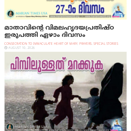
മാതാവിന്റെ വിമലഹൃദയപ്രതിഷ്ഠ
ഇരുപത്തി ഏഴാം ദിവസം
CONSECRATION TO IMMACULATE HEART OF MARY
,
PRAYERS
,
SPECIAL STORIES
AUGUST 10, 2026