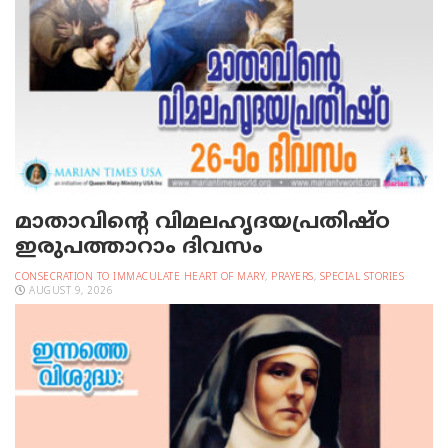
മാതാവിന്റെ വിമലഹൃദയപ്രതിഷ്ഠ
ഇരുപത്താറാം ദിവസം
CONSECRATION TO IMMACULATE HEART OF MARY
,
PRAYERS
,
SPECIAL STORIES
AUGUST 9, 2026