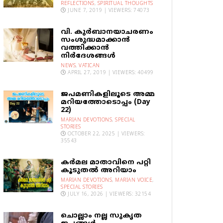
REFLECTIONS
,
SPIRITUAL THOUGHTS
JUNE 7, 2019 | VIEWERS: 74073
വി. കുര്‍ബാനയാചരണം
സംശുദ്ധമാക്കാന്‍
വത്തിക്കാന്‍
നിര്‍ദേശങ്ങള്‍
NEWS
,
VATICAN
APRIL 27, 2019 | VIEWERS: 40499
ജപമണികളിലൂടെ അമ്മ
മറിയത്തോടൊപ്പം (Day
22)
MARIAN DEVOTIONS
,
SPECIAL
STORIES
OCTOBER 22, 2025 | VIEWERS:
35543
കര്‍മല മാതാവിനെ പറ്റി
കൂടുതല്‍ അറിയാം
MARIAN DEVOTIONS
,
MARIAN VOICE
,
SPECIAL STORIES
JULY 16, 2026 | VIEWERS: 32154
ചൊല്ലാം നല്ല സുകൃത