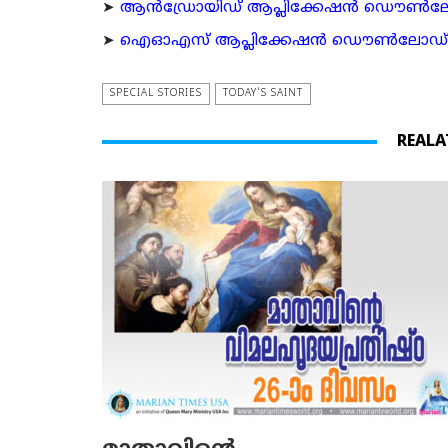
➤
ആന്‍ഡ്രോയിഡ് ആപ്ലിക്കേഷന്‍ ഡൌണ്‍ലോഡ്
➤
ഐഓഎസ് ആപ്ലിക്കേഷന്‍ ഡൌണ്‍ലോഡ് ചെയ്യ
SPECIAL STORIES
TODAY'S SAINT
REALA