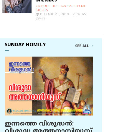
ജപങ്ങൾ
CATHOLIC LIFE
,
PRAYERS
,
SPECIAL
STORIES
DECEMBER 5, 2019 | VIEWERS:
29479
SUNDAY HOMILY
SEE ALL
ഇന്നത്തെ വിശുദ്ധന്‍:
വിശുദ്ധ അത്തനാസിയൂസ്