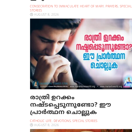
CONSECRATION TO IMMACULATE HEART OF MARY
,
PRAYERS
,
SPECIAL
STORIES
AUGUST 8, 2026
രാത്രി ഉറക്കം
നഷ്ടപ്പെടുന്നുണ്ടോ? ഈ
പ്രാര്‍ത്ഥന ചൊല്ലുക
CATHOLIC LIFE
,
DEVOTIONS
,
SPECIAL STORIES
AUGUST 8, 2026