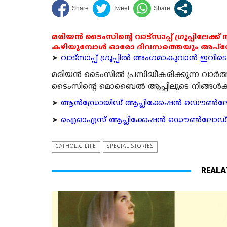
മരിയൻ ടൈംസിന്റെ വാട്സാപ്പ് ഗ്രൂപ്പിലേക്ക്
കഴിയുമ്പോൾ ഓരോ ദിവസത്തെയും അപ്ഡേറ്റ
➤
വാട്സാപ്പ് ഗ്രൂപ്പിൽ അംഗമാകുവാൻ ഇവിടെ ക
മരിയന്‍ ടൈംസില്‍ പ്രസിദ്ധീകരിക്കുന്ന വാ
ടൈംസിന്റെ മൊബൈല്‍ ആപ്പിലൂടെ നിങ്ങള്‍ക്ക് ന
➤
ആന്‍ഡ്രോയിഡ് ആപ്ലിക്കേഷന്‍ ഡൌണ്‍ലോഡ്
➤
ഐഓഎസ് ആപ്ലിക്കേഷന്‍ ഡൌണ്‍ലോഡ് ചെയ്യ
CATHOLIC LIFE
SPECIAL STORIES
REALA