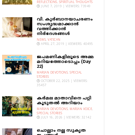
REFLECTIONS
,
SPIRITUAL THOUGHTS
JUNE 7, 2019 | VIEWERS: 73949
വി. കുര്‍ബാനയാചരണം
സംശുദ്ധമാക്കാന്‍
വത്തിക്കാന്‍
നിര്‍ദേശങ്ങള്‍
NEWS
,
VATICAN
APRIL 27, 2019 | VIEWERS: 40495
ജപമണികളിലൂടെ അമ്മ
മറിയത്തോടൊപ്പം (Day
22)
MARIAN DEVOTIONS
,
SPECIAL
STORIES
OCTOBER 22, 2025 | VIEWERS:
35457
കര്‍മല മാതാവിനെ പറ്റി
കൂടുതല്‍ അറിയാം
MARIAN DEVOTIONS
,
MARIAN VOICE
,
SPECIAL STORIES
JULY 16, 2026 | VIEWERS: 32142
ചൊല്ലാം നല്ല സുകൃത