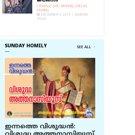
ജപങ്ങൾ
CATHOLIC LIFE
,
PRAYERS
,
SPECIAL
STORIES
DECEMBER 5, 2019 | VIEWERS:
29425
SUNDAY HOMILY
SEE ALL
ഇന്നത്തെ വിശുദ്ധന്‍:
വിശുദ്ധ അത്തനാസിയൂസ്