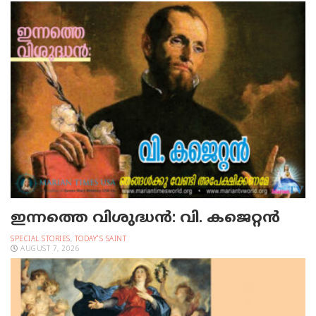
ഇന്നത്തെ വിശുദ്ധന്‍: വി. കജെറ്റന്‍
SPECIAL STORIES
,
TODAY'S SAINT
AUGUST 7, 2026