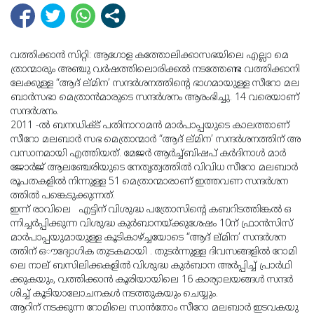
വത്തിക്കാൻ സിറ്റി: ​ആ​ഗോ​ള ക​ത്തോ​ലി​ക്കാ​സ​ഭ​യി​ലെ എ​ല്ലാ മെ​
ത്രാ​ന്മാ​രും അ​ഞ്ചു വ​ർ​ഷ​ത്തി​ലൊ​രി​ക്ക​ൽ ന​ട​ത്തേ​ണ്ട വ​ത്തി​ക്കാ​നി​
ലേ​ക്കു​ള്ള “ആ​ദ് ല്മി​ന’ സ​ന്ദ​ർ​ശ​ന​ത്തി​ന്‍റെ ഭാ​ഗ​മാ​യു​ള്ള സീ​റോ മ​ല​
ബാ​ർ​സ​ഭാ മെ​ത്രാ​ൻ​മാ​രു​ടെ സ​ന്ദ​ർ​ശ​നം ആരംഭിച്ചു. 14 വ​രെ​യാ​ണ്
സ​ന്ദ​ർ​ശ​നം.
2011 -ൽ ​ബ​ന​ഡി​ക്ട് പ​തി​നാ​റാ​മ​ൻ മാ​ർ​പാ​പ്പ​യു​ടെ കാ​ല​ത്താ​ണ്
സീ​റോ മ​ല​ബാ​ർ സ​ഭ മെ​ത്രാ​ന്മാ​ർ “ആ​ദ് ല്മി​ന’ സ​ന്ദ​ർ​ശ​ന​ത്തി​ന് അ​
വ​സാ​ന​മാ​യി എ​ത്തി​യ​ത്. മേ​ജ​ർ ആ​ർ​ച്ച്ബി​ഷ​പ് ക​ർ​ദി​നാ​ൾ മാ​ർ
ജോ​ർ​ജ് ആ​ല​ഞ്ചേ​രി​യു​ടെ നേ​തൃ​ത്വ​ത്തി​ൽ വി​വി​ധ സീ​റോ മ​ല​ബാ​ർ
രൂ​പ​ത​ക​ളി​ൽ നി​ന്നു​ള്ള 51 മെ​ത്രാ​ന്മാ​രാ​ണ് ഇ​ത്ത​വ​ണ സ​ന്ദ​ർ​ശ​ന​
ത്തി​ൽ പ​ങ്കെ​ടു​ക്കു​ന്ന​ത്.
ഇന്ന് രാ​വി​ലെ എ​ട്ടി​ന് വി​ശു​ദ്ധ പ​ത്രോ​സി​ന്‍റെ ക​ബ​റി​ട​ത്തി​ങ്ക​ൽ ഒ​
ന്നി​ച്ച​ർ​പ്പി​ക്കു​ന്ന വി​ശു​ദ്ധ കു​ർ​ബാ​ന​യ്ക്കു​ശേ​ഷം 10ന് ​ഫ്രാ​ൻ​സി​സ്
മാ​ർ​പാ​പ്പ​യു​മാ​യു​ള്ള കൂ​ടി​കാ​ഴ്ച്ച​യോ​ടെ “ആ​ദ് ല്മി​ന’ സ​ന്ദ​ർ​ശ​ന​
ത്തി​ന് ഒൗ​ദ്യോ​ഗി​ക തുടകമായി . തു​ട​ർ​ന്നു​ള്ള ദി​വ​സ​ങ്ങ​ളി​ൽ റോ​മി​
ലെ നാ​ല് ബ​സി​ലി​ക്ക​ക​ളി​ൽ വി​ശു​ദ്ധ കു​ർ​ബാ​ന അ​ർ​പ്പി​ച്ച് പ്രാ​ർ​ഥി​
ക്കു​ക​യും, വ​ത്തി​ക്കാ​ൻ കൂ​രി​യാ​യി​ലെ 16 കാ​ര്യാ​ല​യ​ങ്ങ​ൾ സ​ന്ദ​ർ​
ശി​ച്ച് കൂ​ടി​യാ​ലോ​ച​ന​ക​ൾ ന​ട​ത്തു​ക​യും ചെ​യ്യും.
ആ​റി​ന് ന​ട​ക്കു​ന്ന റോ​മി​ലെ സാ​ൻ​തോം സീ​റോ മ​ല​ബാ​ർ ഇ​ട​വ​ക​യു​