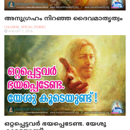
അനുഗ്രഹം നിറഞ്ഞ ദൈവമാതൃത്വം
COLUMNS
,
SPECIAL STORIES
AUGUST 7, 2026
ഒറ്റപ്പെട്ടവര്‍ ഭയപ്പെടേണ്ട. യേശു