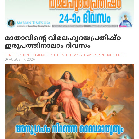
മാതാവിന്റെ വിമലഹൃദയപ്രതിഷ്ഠ
ഇരുപത്തിനാലാം ദിവസം
CONSECRATION TO IMMACULATE HEART OF MARY
,
PRAYERS
,
SPECIAL STORIES
AUGUST 7, 2026