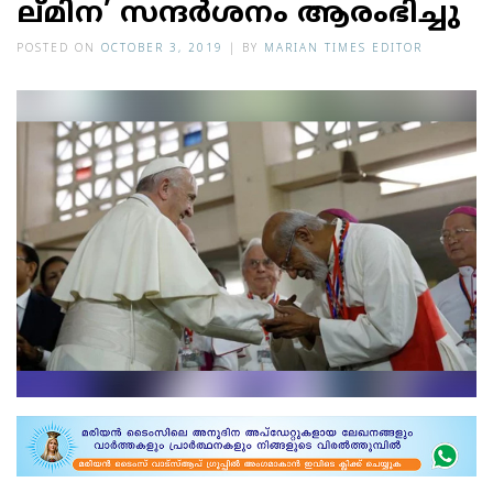
ല്മിന’ സന്ദർശനം ആരംഭിച്ചു
POSTED ON
OCTOBER 3, 2019
|
BY
MARIAN TIMES EDITOR