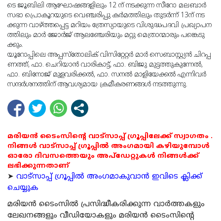
ടെ ജൂ​ബി​ലി ആ​ഘോ​ഷ​ങ്ങ​ളി​ലും 12 ന് ​ന​ട​ക്കു​ന്ന സീ​റോ മ​ല​ബാ​ർ​
സ​ഭാ പ്രൊ​കൂ​റ​യു​ടെ വെ​ഞ്ചരി​പ്പു ക​ർ​മ​ത്തി​ലും തു​ട​ർ​ന്ന് 13ന് ​ന​ട​
ക്കു​ന്ന വാ​ഴ്ത്ത​പ്പെ​ട്ട മ​റി​യം ത്രേ​സ്യാ​യു​ടെ വി​ശു​ദ്ധ​പ​ദ​വി പ്ര​ഖ്യാ​പ​ന​
ത്തി​ലും മാ​ർ ജോ​ർ​ജ് ആ​ല​ഞ്ചേ​രി​യും മ​റ്റു മെ​ത്രാ​ന്മാ​രും പ​ങ്കെ​ടു​
ക്കും.
യൂ​റോ​പ്പി​ലെ അ​പ്പ​സ്തോ​ലി​ക് വി​സി​റ്റേ​റ്റ​ർ മാ​ർ സെ​ബാ​സ്റ്റ്യ​ൻ ചി​റ​പ്പ​
ണ​ത്ത്, ഫാ. ​ചെ​റി​യാ​ൻ വാ​രി​കാ​ട്ട്, ഫാ. ​ബി​ജു മു​ട്ട​ത്തു​കു​ന്നേ​ൽ,
ഫാ. ​ബി​നോ​ജ് മു​ള​വ​രി​ക്ക​ൽ, ഫാ. ​സ​ന​ൽ മാ​ളി​യേ​ക്ക​ൽ എ​ന്നി​വ​ർ
സ​ന്ദ​ർ​ശ​ന​ത്തി​ന് ആ​വ​ശ്യ​മാ​യ ക്ര​മീ​ക​ര​ണ​ങ്ങ​ൾ ന​ട​ത്തു​ന്നു.
മരിയൻ ടൈംസിന്റെ വാട്സാപ്പ് ഗ്രൂപ്പിലേക്ക് സ്വാഗതം .
നിങ്ങൾ വാട്സാപ്പ് ഗ്രൂപ്പിൽ അംഗമായി കഴിയുമ്പോൾ
ഓരോ ദിവസത്തെയും അപ്ഡേറ്റുകൾ നിങ്ങൾക്ക്
ലഭിക്കുന്നതാണ്
➤
വാട്സാപ്പ് ഗ്രൂപ്പിൽ അംഗമാകുവാൻ ഇവിടെ ക്ലിക്ക്
ചെയ്യുക
മരിയന്‍ ടൈംസില്‍ പ്രസിദ്ധീകരിക്കുന്ന വാര്‍ത്തകളും
ലേഖനങ്ങളും വീഡിയോകളും മരിയന്‍ ടൈംസിന്റെ