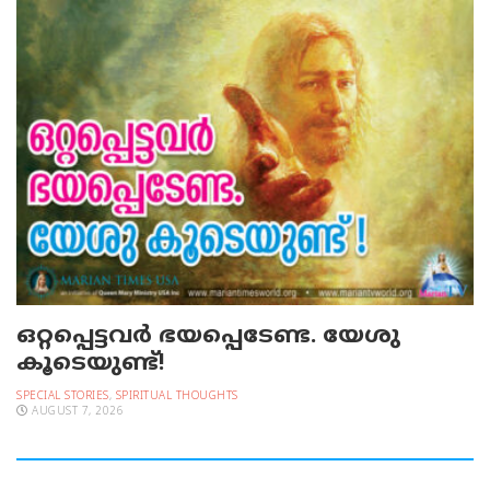
ഒറ്റപ്പെട്ടവര്‍ ഭയപ്പെടേണ്ട. യേശു
കൂടെയുണ്ട്!
SPECIAL STORIES
,
SPIRITUAL THOUGHTS
AUGUST 7, 2026