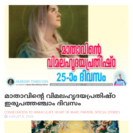
മാതാവിന്റെ വിമലഹൃദയപ്രതിഷ്ഠ
ഇരുപത്തഞ്ചാം ദിവസം
CONSECRATION TO IMMACULATE HEART OF MARY
,
PRAYERS
,
SPECIAL STORIES
AUGUST 8, 2026