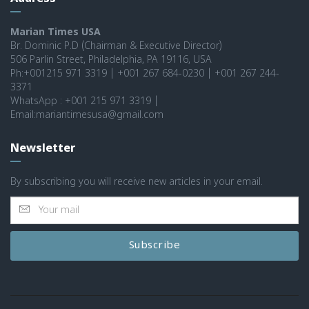
Marian Times USA
Br. Dominic P.D (Chairman & Executive Director)
506 Parlin Street, Philadelphia, PA 19116, USA
Ph:+001215 971 3319 | +001 267 684-0230 | +001 267 244-
3371
WhatsApp : +001 215 971 3319 |
Email:mariantimesusa@gmail.com
Newsletter
By subscribing you will receive new articles in your email.
Subscribe