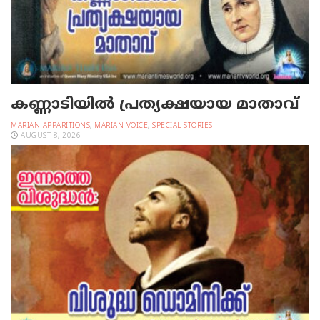
കണ്ണാടിയില്‍ പ്രത്യക്ഷയായ മാതാവ്
MARIAN APPARITIONS
,
MARIAN VOICE
,
SPECIAL STORIES
AUGUST 8, 2026