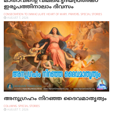
മാതാവിന്റെ വിമലഹൃദയപ്രതിഷ്ഠ
ഇരുപത്തിനാലാം ദിവസം
CONSECRATION TO IMMACULATE HEART OF MARY
,
PRAYERS
,
SPECIAL STORIES
AUGUST 7, 2026
അനുഗ്രഹം നിറഞ്ഞ ദൈവമാതൃത്വം
COLUMNS
,
SPECIAL STORIES
AUGUST 7, 2026