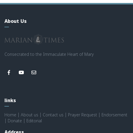
About Us
Consecrated to the Immaculate Heart of Mary
links
Home
|
About us
|
Contact us
|
Prayer Request
|
Endorsement
|
Donate
|
Editorial
Address