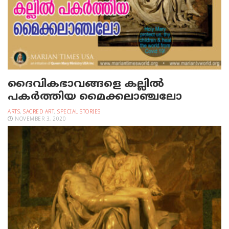
ദൈവികഭാവങ്ങളെ കല്ലില്‍
പകര്‍ത്തിയ മൈക്കലാഞ്ചലോ
ARTS
,
SACRED ART
,
SPECIAL STORIES
NOVEMBER 3, 2020