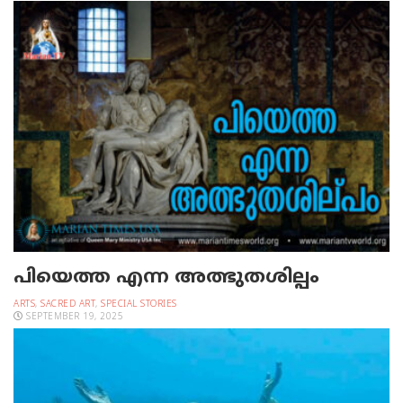
പിയെത്ത എന്ന അത്ഭുതശില്പം
ARTS
,
SACRED ART
,
SPECIAL STORIES
SEPTEMBER 19, 2025