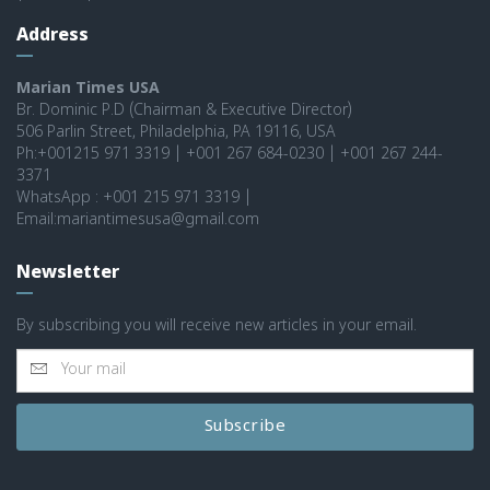
Address
Marian Times USA
Br. Dominic P.D (Chairman & Executive Director)
506 Parlin Street, Philadelphia, PA 19116, USA
Ph:+001215 971 3319 | +001 267 684-0230 | +001 267 244-
3371
WhatsApp : +001 215 971 3319 |
Email:mariantimesusa@gmail.com
Newsletter
By subscribing you will receive new articles in your email.
Subscribe