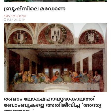
ബ്രൂഷ്‌സിലെ മഡോണ
ARTS
,
SACRED ART
JULY 26, 2019
രണ്ടാം ലോകമഹായുദ്ധകാലത്ത്
ബോംബുകളെ അതിജീവിച്ച ‘അന്ത്യ