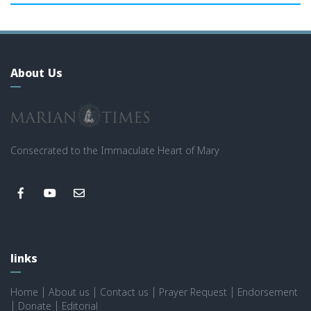
About Us
Consecrated to the Immaculate Heart of Mary
links
Home
|
About us
|
Contact us
|
Prayer Request
|
Endorsement
|
Donate
|
Editorial