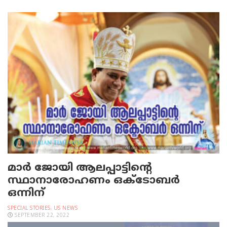
മാർ ജോയി ആലപ്പാട്ടിന്റെ
സ്ഥാനാരോഹണം ഒക്ടോബർ
ഒന്നിന്
SPECIAL STORIES
,
US NEWS
SEPTEMBER 22, 2022