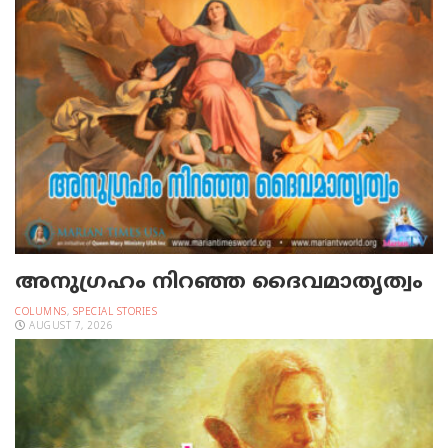
അനുഗ്രഹം നിറഞ്ഞ ദൈവമാതൃത്വം
COLUMNS
,
SPECIAL STORIES
AUGUST 7, 2026