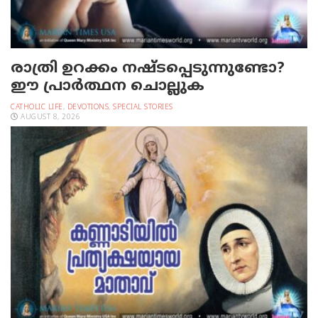
രാത്രി ഉറക്കം നഷ്ടപ്പെടുന്നുണ്ടോ?
ഈ പ്രാര്‍ത്ഥന ചൊല്ലുക
CATHOLIC LIFE
,
DEVOTIONS
,
SPECIAL STORIES
AUGUST 8, 2026