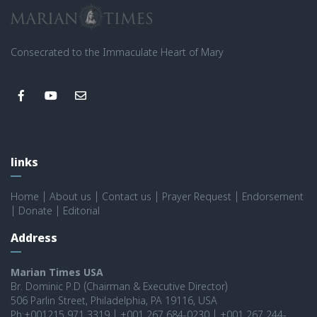
Consecrated to the Immaculate Heart of Mary
links
Home
|
About us
|
Contact us
|
Prayer Request
|
Endorsement
|
Donate
|
Editorial
Address
Marian Times USA
Br. Dominic P.D (Chairman & Executive Director)
506 Parlin Street, Philadelphia, PA 19116, USA
Ph:+001215 971 3319 | +001 267 684-0230 | +001 267 244-