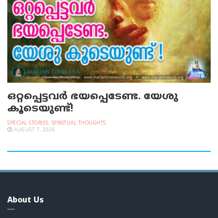
ഒറ്റപ്പെട്ടവര്‍ ഭയപ്പെടേണ്ട. യേശു
കൂടെയുണ്ട്!
SPECIAL STORIES
,
SPIRITUAL THOUGHTS
AUGUST 7, 2026
About Us