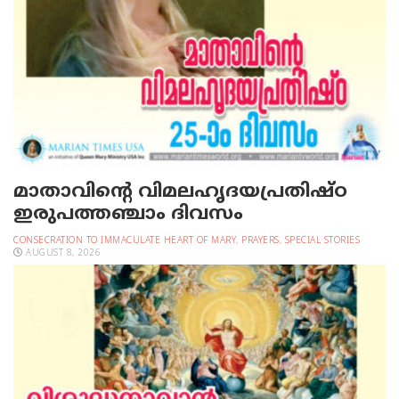
മാതാവിന്റെ വിമലഹൃദയപ്രതിഷ്ഠ
ഇരുപത്തഞ്ചാം ദിവസം
CONSECRATION TO IMMACULATE HEART OF MARY
,
PRAYERS
,
SPECIAL STORIES
AUGUST 8, 2026