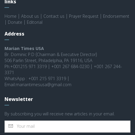
links
Home
|
About us
|
Contact us
|
Prayer Request
|
Endorsement
|
Donate
|
Editorial
Address
Marian Times USA
Br. Dominic P.D (Chairman & Executive Director)
506 Parlin Street, Philadelphia, PA 19116, USA
Ph:+001215 971 3319 | +001 267 684-0230 | +001 267 244-
3371
WhatsApp : +001 215 971 3319 |
Email:mariantimesusa@gmail.com
Newsletter
By subscribing you will receive new articles in your email.