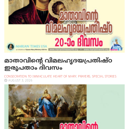
മാതാവിന്റെ വിമലഹൃദയപ്രതിഷ്ഠ
ഇരുപതാം ദിവസം
CONSECRATION TO IMMACULATE HEART OF MARY
,
PRAYERS
,
SPECIAL STORIES
AUGUST 3, 2026