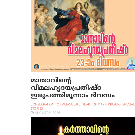
മാതാവിന്റെ
വിമലഹൃദയപ്രതിഷ്ഠ
ഇരുപത്തിമൂന്നാം ദിവസം
CONSECRATION TO IMMACULATE HEART OF MARY
,
PRAYERS
,
SPECIAL
STORIES
AUGUST 6, 2026