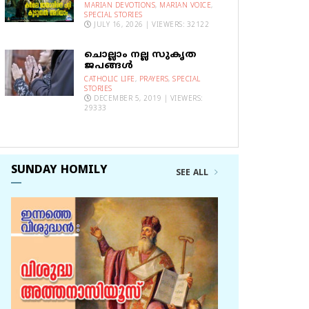
MARIAN DEVOTIONS
,
MARIAN VOICE
,
SPECIAL STORIES
JULY 16, 2026 | VIEWERS: 32122
ചൊല്ലാം നല്ല സുകൃത
ജപങ്ങൾ
CATHOLIC LIFE
,
PRAYERS
,
SPECIAL
STORIES
DECEMBER 5, 2019 | VIEWERS:
29333
SUNDAY HOMILY
SEE ALL