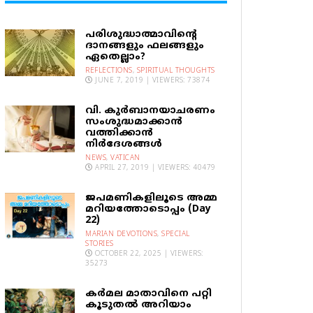
പരിശുദ്ധാത്മാവിന്റെ
ദാനങ്ങളും ഫലങ്ങളും
ഏതെല്ലാം?
REFLECTIONS
,
SPIRITUAL THOUGHTS
JUNE 7, 2019 | VIEWERS: 73874
വി. കുര്‍ബാനയാചരണം
സംശുദ്ധമാക്കാന്‍
വത്തിക്കാന്‍
നിര്‍ദേശങ്ങള്‍
NEWS
,
VATICAN
APRIL 27, 2019 | VIEWERS: 40479
ജപമണികളിലൂടെ അമ്മ
മറിയത്തോടൊപ്പം (Day
22)
MARIAN DEVOTIONS
,
SPECIAL
STORIES
OCTOBER 22, 2025 | VIEWERS:
35273
കര്‍മല മാതാവിനെ പറ്റി
കൂടുതല്‍ അറിയാം