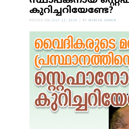
സ്ഥാപകനായ സ്റ്
കുറിച്ചറിയേണ്ടേ?
POSTED ON
JULY 22, 2026
|
BY
MARIAN ADMIN