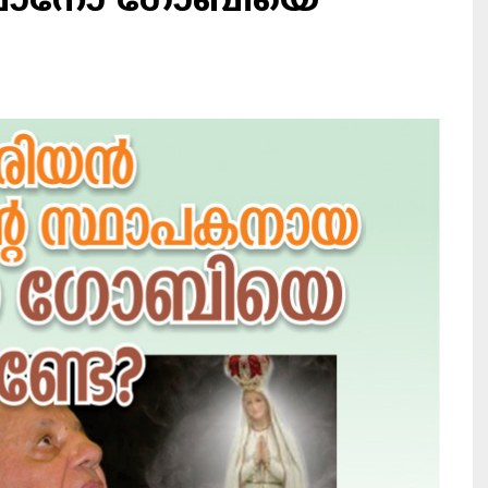
റെഫാനോ ഗോബിയെ