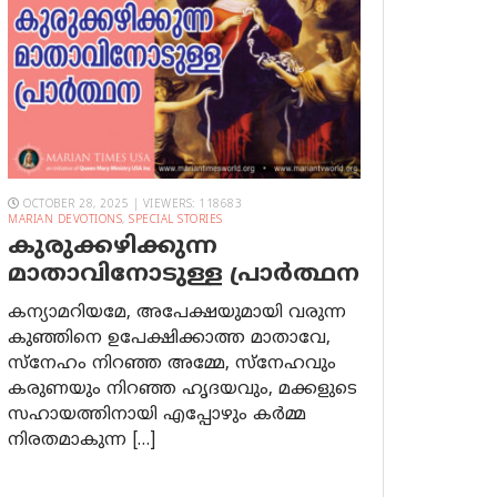
OCTOBER 28, 2025 | VIEWERS: 118683
MARIAN DEVOTIONS
,
SPECIAL STORIES
കുരുക്കഴിക്കുന്ന
മാതാവിനോടുള്ള പ്രാര്‍ത്ഥന
കന്യാമറിയമേ, അപേക്ഷയുമായി വരുന്ന
കുഞ്ഞിനെ ഉപേക്ഷിക്കാത്ത മാതാവേ,
സ്നേഹം നിറഞ്ഞ അമ്മേ, സ്നേഹവും
കരുണയും നിറഞ്ഞ ഹൃദയവും, മക്കളുടെ
സഹായത്തിനായി എപ്പോഴും കർമ്മ
നിരതമാകുന്ന […]