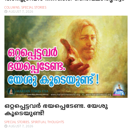
COLUMNS
,
SPECIAL STORIES
AUGUST 7, 2026
ഒറ്റപ്പെട്ടവര്‍ ഭയപ്പെടേണ്ട. യേശു
കൂടെയുണ്ട്!
SPECIAL STORIES
,
SPIRITUAL THOUGHTS
AUGUST 7, 2026