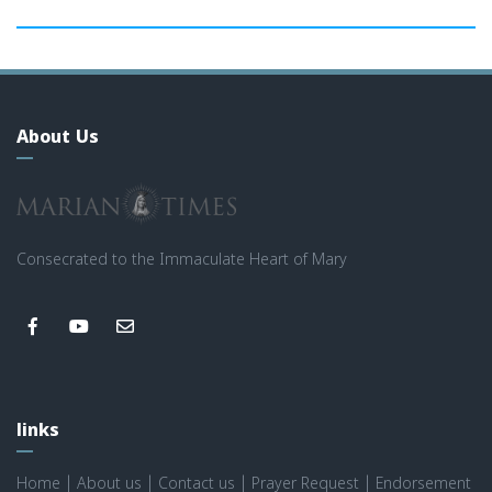
About Us
Consecrated to the Immaculate Heart of Mary
links
Home
|
About us
|
Contact us
|
Prayer Request
|
Endorsement