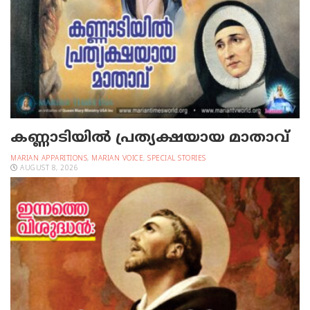
കണ്ണാടിയില്‍ പ്രത്യക്ഷയായ മാതാവ്
MARIAN APPARITIONS
,
MARIAN VOICE
,
SPECIAL STORIES
AUGUST 8, 2026