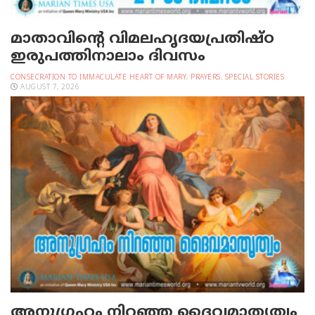
മാതാവിന്റെ വിമലഹൃദയപ്രതിഷ്ഠ
ഇരുപത്തിനാലാം ദിവസം
CONSECRATION TO IMMACULATE HEART OF MARY
,
PRAYERS
,
SPECIAL STORIES
AUGUST 7, 2026
അനുഗ്രഹം നിറഞ്ഞ ദൈവമാതൃത്വം