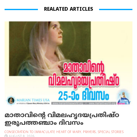
REALATED ARTICLES
മാതാവിന്റെ വിമലഹൃദയപ്രതിഷ്ഠ
ഇരുപത്തഞ്ചാം ദിവസം
CONSECRATION TO IMMACULATE HEART OF MARY
,
PRAYERS
,
SPECIAL STORIES
AUGUST 8, 2026