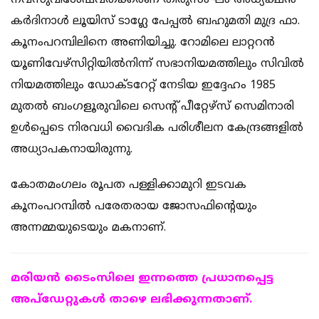
നവസുവിശേഷവത്ക്കരണ തിരുസംഘം അധ്യക്ഷൻ
കർദിനാൾ ലൂയിസ് ടാഗ്ലേ പേപ്പൽ ബഹുമതി മുദ്ര ഫാ.
കൂനംപറമ്പിലിനെ അണിയിച്ചു. റോമിലെ ലാറ്ററൻ
യൂണിവേഴ്‌സിറ്റിയിൽനിന്ന് സഭാനിയമത്തിലും സിവിൽ
നിയമത്തിലും ഡോക്ടറേറ്റ് നേടിയ ഇദ്ദേഹം 1985
മുതൽ ബംഗളൂരുവിലെ സെന്റ് പീറ്റേഴ്‌സ് സെമിനാരി
ഉൾപ്പെടെ നിരവധി വൈദിക പരിശീലന കേന്ദ്രങ്ങളിൽ
അധ്യാപകനായിരുന്നു.
കോതമംഗലം രൂപത പള്ളിക്കാമുറി ഇടവക
കൂനംപറമ്പിൽ പരേതരായ ജോസഫിന്റെയും
അന്നമ്മയുടെയും മകനാണ്.
മരിയന്‍ ടൈംസിലെ ഇന്നത്തെ പ്രധാനപ്പെട്ട
അപ്ഡേറ്റുകള്‍ താഴെ ലഭിക്കുന്നതാണ്.