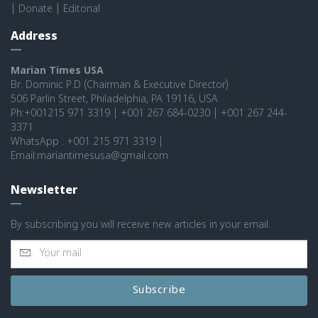
|
Donate
|
Editorial
Address
Marian Times USA
Br. Dominic P.D (Chairman & Executive Director)
506 Parlin Street, Philadelphia, PA 19116, USA
Ph:+001215 971 3319 | +001 267 684-0230 | +001 267 244-
3371
WhatsApp : +001 215 971 3319 |
Email:mariantimesusa@gmail.com
Newsletter
By subscribing you will receive new articles in your email.
Subscribe