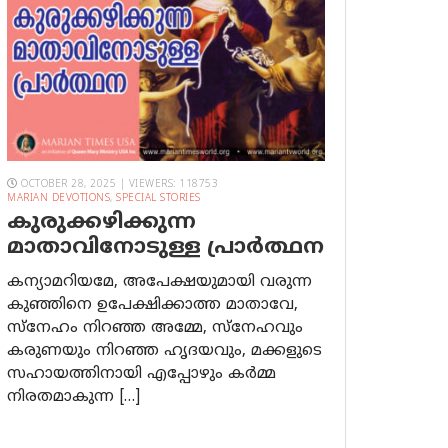
OCTOBER 28, 2025 | VIEWERS: 118753
MARIAN DEVOTIONS
,
SPECIAL STORIES
കുരുക്കഴിക്കുന്ന
മാതാവിനോടുള്ള പ്രാര്‍ത്ഥന
കന്യാമറിയമേ, അപേക്ഷയുമായി വരുന്ന
കുഞ്ഞിനെ ഉപേക്ഷിക്കാത്ത മാതാവേ,
സ്നേഹം നിറഞ്ഞ അമ്മേ, സ്നേഹവും
കരുണയും നിറഞ്ഞ ഹൃദയവും, മക്കളുടെ
സഹായത്തിനായി എപ്പോഴും കർമ്മ
നിരതമാകുന്ന […]