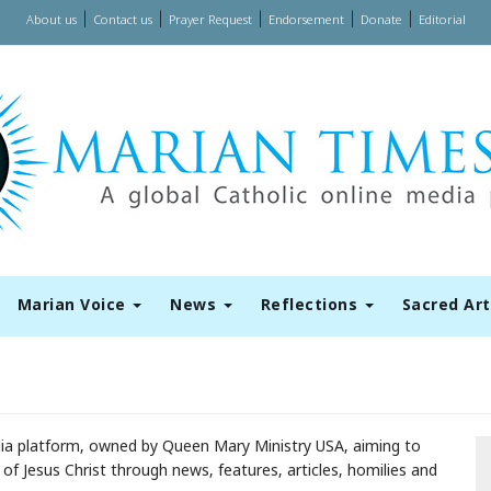
|
|
|
|
|
About us
Contact us
Prayer Request
Endorsement
Donate
Editorial
Marian Voice
News
Reflections
Sacred Ar
edia platform, owned by Queen Mary Ministry USA, aiming to
f Jesus Christ through news, features, articles, homilies and