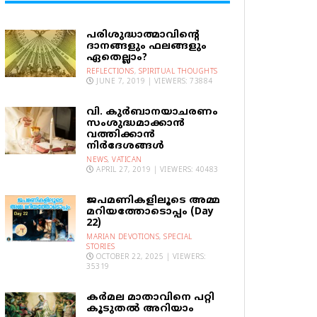
പരിശുദ്ധാത്മാവിന്റെ
ദാനങ്ങളും ഫലങ്ങളും
ഏതെല്ലാം?
REFLECTIONS
,
SPIRITUAL THOUGHTS
JUNE 7, 2019 | VIEWERS: 73884
വി. കുര്‍ബാനയാചരണം
സംശുദ്ധമാക്കാന്‍
വത്തിക്കാന്‍
നിര്‍ദേശങ്ങള്‍
NEWS
,
VATICAN
APRIL 27, 2019 | VIEWERS: 40483
ജപമണികളിലൂടെ അമ്മ
മറിയത്തോടൊപ്പം (Day
22)
MARIAN DEVOTIONS
,
SPECIAL
STORIES
OCTOBER 22, 2025 | VIEWERS:
35319
കര്‍മല മാതാവിനെ പറ്റി
കൂടുതല്‍ അറിയാം