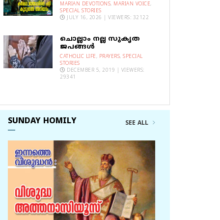
MARIAN DEVOTIONS
,
MARIAN VOICE
,
SPECIAL STORIES
JULY 16, 2026 | VIEWERS: 32122
ചൊല്ലാം നല്ല സുകൃത
ജപങ്ങൾ
CATHOLIC LIFE
,
PRAYERS
,
SPECIAL
STORIES
DECEMBER 5, 2019 | VIEWERS:
29341
SUNDAY HOMILY
SEE ALL