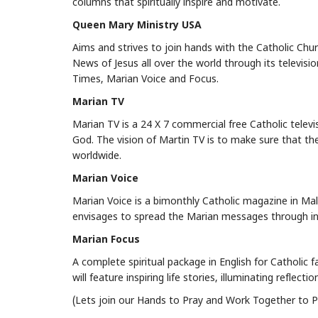
columns that spiritually inspire and motivate.
Queen Mary Ministry USA
Aims and strives to join hands with the Catholic Chu
News of Jesus all over the world through its televis
Times, Marian Voice and Focus.
Marian TV
Marian TV is a 24 X 7 commercial free Catholic telev
God. The vision of Martin TV is to make sure that t
worldwide.
Marian Voice
Marian Voice is a bimonthly Catholic magazine in Ma
envisages to spread the Marian messages through ins
Marian Focus
A complete spiritual package in English for Catholic 
will feature inspiring life stories, illuminating reflecti
(Lets join our Hands to Pray and Work Together to P