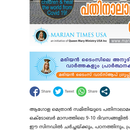
ആഗോള മെത്രാൻ സമിതിയുടെ പതിനാലാമത്ത
ഒക്ടോബർ മാസത്തിലെ 9-10 ദിവസങ്ങളിൽ പ്ര
ഈ സിനഡിൽ ചർച്ചയ്ക്കും, പഠനത്തിനും, പ്രാ