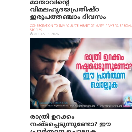
മാതാവിന്റെ
വിമലഹൃദയപ്രതിഷ്ഠ
ഇരുപത്തഞ്ചാം ദിവസം
CONSECRATION TO IMMACULATE HEART OF MARY
,
PRAYERS
,
SPECIAL
STORIES
AUGUST 8, 2026
രാത്രി ഉറക്കം
നഷ്ടപ്പെടുന്നുണ്ടോ? ഈ