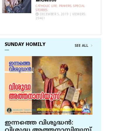
ജപങ്ങൾ
CATHOLIC LIFE
,
PRAYERS
,
SPECIAL
STORIES
DECEMBER 5, 2019 | VIEWERS:
29461
SUNDAY HOMILY
SEE ALL
ഇന്നത്തെ വിശുദ്ധന്‍:
വിശുദ്ധ അത്തനാസിയൂസ്