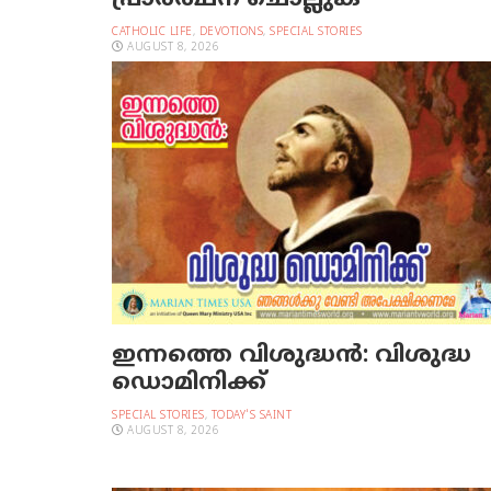
പ്രാര്‍ത്ഥന ചൊല്ലുക
CATHOLIC LIFE
,
DEVOTIONS
,
SPECIAL STORIES
AUGUST 8, 2026
ഇന്നത്തെ വിശുദ്ധന്‍: വിശുദ്ധ
ഡൊമിനിക്ക്
SPECIAL STORIES
,
TODAY'S SAINT
AUGUST 8, 2026