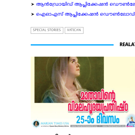
➤
ആന്‍ഡ്രോയിഡ് ആപ്ലിക്കേഷന്‍ ഡൌണ്‍ലോഡ്
➤
ഐഓഎസ് ആപ്ലിക്കേഷന്‍ ഡൌണ്‍ലോഡ് ചെയ്യ
SPECIAL STORIES
VATICAN
REALA