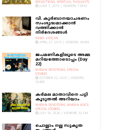
REFLECTIONS
,
SPIRITUAL THOUGHTS
JUNE 7, 2019 | VIEWERS: 73993
വി. കുര്‍ബാനയാചരണം
സംശുദ്ധമാക്കാന്‍
വത്തിക്കാന്‍
നിര്‍ദേശങ്ങള്‍
NEWS
,
VATICAN
APRIL 27, 2019 | VIEWERS: 40495
ജപമണികളിലൂടെ അമ്മ
മറിയത്തോടൊപ്പം (Day
22)
MARIAN DEVOTIONS
,
SPECIAL
STORIES
OCTOBER 22, 2025 | VIEWERS:
35489
കര്‍മല മാതാവിനെ പറ്റി
കൂടുതല്‍ അറിയാം
MARIAN DEVOTIONS
,
MARIAN VOICE
,
SPECIAL STORIES
JULY 16, 2026 | VIEWERS: 32144
ചൊല്ലാം നല്ല സുകൃത