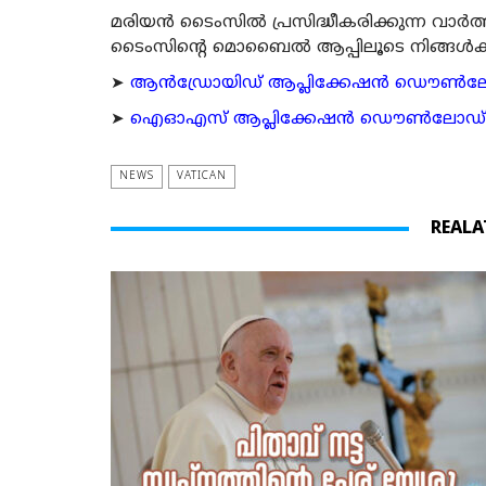
മരിയന്‍ ടൈംസില്‍ പ്രസിദ്ധീകരിക്കുന്ന വാ
ടൈംസിന്റെ മൊബൈല്‍ ആപ്പിലൂടെ നിങ്ങള്‍ക്ക് ന
➤
ആന്‍ഡ്രോയിഡ് ആപ്ലിക്കേഷന്‍ ഡൌണ്‍ലോഡ്
➤
ഐഓഎസ് ആപ്ലിക്കേഷന്‍ ഡൌണ്‍ലോഡ് ചെയ്യ
NEWS
VATICAN
REALA