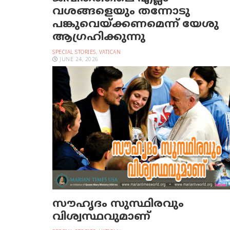
വശങ്ങളെയും തന്നോടു
പങ്കുവെയ്ക്കണമെന്ന് യേശു
ആഗ്രഹിക്കുന്നു
SPECIAL STORIES
,
VATICAN
JUNE 24, 2026
സൗഹൃദം സുസ്ഥിരവും
വിശ്വസ്ഥവുമാണ്