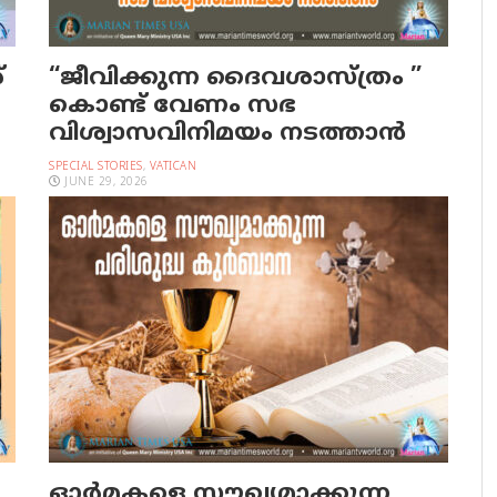
്
“ജീവിക്കുന്ന ദൈവശാസ്ത്രം ”
കൊണ്ട് വേണം സഭ
വിശ്വാസവിനിമയം നടത്താൻ
SPECIAL STORIES
,
VATICAN
JUNE 29, 2026
ഓര്‍മകളെ സൗഖ്യമാക്കുന്ന