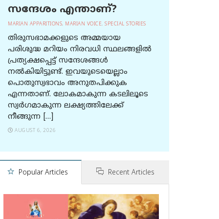
സന്ദേശം എന്താണ്?
MARIAN APPARITIONS
,
MARIAN VOICE
,
SPECIAL STORIES
തിരുസഭാമക്കളുടെ അമ്മയായ
പരിശുദ്ധ മറിയം നിരവധി സ്ഥലങ്ങളിൽ
പ്രത്യക്ഷപ്പെട്ട് സന്ദേശങ്ങൾ
നൽകിയിട്ടുണ്ട്. ഇവയുടെയെല്ലാം
പൊതുസ്വഭാവം അനുതപിക്കുക
എന്നതാണ്. ലോകമാകുന്ന കടലിലൂടെ
സ്വർഗമാകുന്ന ലക്ഷ്യത്തിലേക്ക്
നീങ്ങുന്ന […]
AUGUST 6, 2026
Popular Articles
Recent Articles