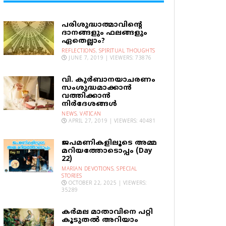
പരിശുദ്ധാത്മാവിന്റെ
ദാനങ്ങളും ഫലങ്ങളും
ഏതെല്ലാം?
REFLECTIONS
,
SPIRITUAL THOUGHTS
JUNE 7, 2019 | VIEWERS: 73876
വി. കുര്‍ബാനയാചരണം
സംശുദ്ധമാക്കാന്‍
വത്തിക്കാന്‍
നിര്‍ദേശങ്ങള്‍
NEWS
,
VATICAN
APRIL 27, 2019 | VIEWERS: 40481
ജപമണികളിലൂടെ അമ്മ
മറിയത്തോടൊപ്പം (Day
22)
MARIAN DEVOTIONS
,
SPECIAL
STORIES
OCTOBER 22, 2025 | VIEWERS:
35289
കര്‍മല മാതാവിനെ പറ്റി
കൂടുതല്‍ അറിയാം