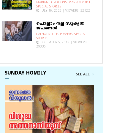
MARIAN DEVOTIONS
,
MARIAN VOICE
,
SPECIAL STORIES
JULY 16, 2026 | VIEWERS: 32122
ചൊല്ലാം നല്ല സുകൃത
ജപങ്ങൾ
CATHOLIC LIFE
,
PRAYERS
,
SPECIAL
STORIES
DECEMBER 5, 2019 | VIEWERS:
29335
SUNDAY HOMILY
SEE ALL