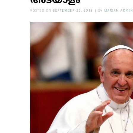
അടയാളം
POSTED ON
SEPTEMBER 25, 2018
|
BY
MARIAN ADMI