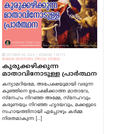
OCTOBER 28, 2025 | VIEWERS: 118719
MARIAN DEVOTIONS
,
SPECIAL STORIES
കുരുക്കഴിക്കുന്ന
മാതാവിനോടുള്ള പ്രാര്‍ത്ഥന
കന്യാമറിയമേ, അപേക്ഷയുമായി വരുന്ന
കുഞ്ഞിനെ ഉപേക്ഷിക്കാത്ത മാതാവേ,
സ്നേഹം നിറഞ്ഞ അമ്മേ, സ്നേഹവും
കരുണയും നിറഞ്ഞ ഹൃദയവും, മക്കളുടെ
സഹായത്തിനായി എപ്പോഴും കർമ്മ
നിരതമാകുന്ന […]