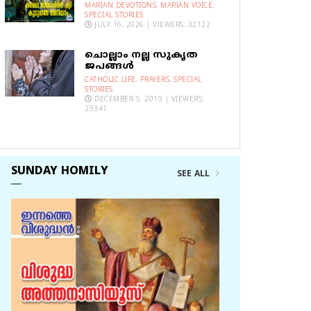
MARIAN DEVOTIONS
,
MARIAN VOICE
,
SPECIAL STORIES
JULY 16, 2026 | VIEWERS: 32122
ചൊല്ലാം നല്ല സുകൃത
ജപങ്ങൾ
CATHOLIC LIFE
,
PRAYERS
,
SPECIAL
STORIES
DECEMBER 5, 2019 | VIEWERS:
29341
SUNDAY HOMILY
SEE ALL