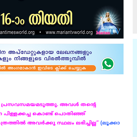
ു പ്രസവസമയമടുത്തു. അവള്‍ തന്റെ
 പിള്ളക്കച്ച കൊണ്ട് പൊതിഞ്ഞ്
്രത്തില്‍ അവര്‍ക്കു സ്ഥലം ലഭിച്ചില്ല”
(ലൂക്കാ