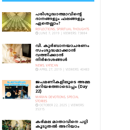
പരിശുദ്ധാത്മാവിന്റെ
ദാനങ്ങളും ഫലങ്ങളും
ഏതെല്ലാം?
REFLECTIONS
,
SPIRITUAL THOUGHTS
JUNE 7, 2019 | VIEWERS: 73884
വി. കുര്‍ബാനയാചരണം
സംശുദ്ധമാക്കാന്‍
വത്തിക്കാന്‍
നിര്‍ദേശങ്ങള്‍
NEWS
,
VATICAN
APRIL 27, 2019 | VIEWERS: 40483
ജപമണികളിലൂടെ അമ്മ
മറിയത്തോടൊപ്പം (Day
22)
MARIAN DEVOTIONS
,
SPECIAL
STORIES
OCTOBER 22, 2025 | VIEWERS:
35315
കര്‍മല മാതാവിനെ പറ്റി
കൂടുതല്‍ അറിയാം