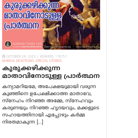
OCTOBER 28, 2025 | VIEWERS: 118751
MARIAN DEVOTIONS
,
SPECIAL STORIES
കുരുക്കഴിക്കുന്ന
മാതാവിനോടുള്ള പ്രാര്‍ത്ഥന
കന്യാമറിയമേ, അപേക്ഷയുമായി വരുന്ന
കുഞ്ഞിനെ ഉപേക്ഷിക്കാത്ത മാതാവേ,
സ്നേഹം നിറഞ്ഞ അമ്മേ, സ്നേഹവും
കരുണയും നിറഞ്ഞ ഹൃദയവും, മക്കളുടെ
സഹായത്തിനായി എപ്പോഴും കർമ്മ
നിരതമാകുന്ന […]