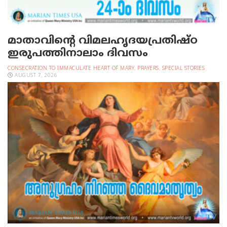
മാതാവിന്റെ വിമലഹൃദയപ്രതിഷ്ഠ
ഇരുപത്തിനാലാം ദിവസം
CONSECRATION TO IMMACULATE HEART OF MARY
,
PRAYERS
,
SPECIAL STORIES
AUGUST 7, 2026