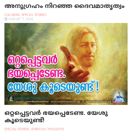
അനുഗ്രഹം നിറഞ്ഞ ദൈവമാതൃത്വം
COLUMNS
,
SPECIAL STORIES
AUGUST 7, 2026
ഒറ്റപ്പെട്ടവര്‍ ഭയപ്പെടേണ്ട. യേശു
കൂടെയുണ്ട്!
SPECIAL STORIES
,
SPIRITUAL THOUGHTS