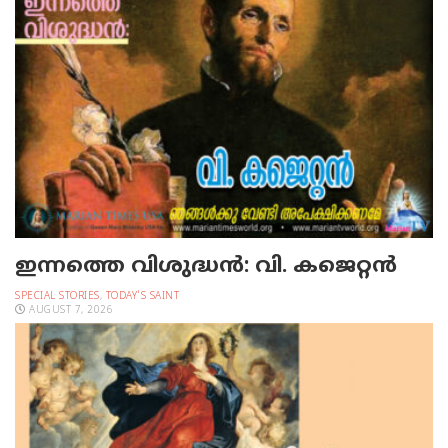
ഇന്നത്തെ വിശുദ്ധന്‍: വി. കജെറ്റന്‍
SPECIAL STORIES
,
TODAY'S SAINT
AUGUST 7, 2026