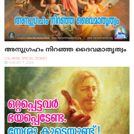
അനുഗ്രഹം നിറഞ്ഞ ദൈവമാതൃത്വം
COLUMNS
,
SPECIAL STORIES
AUGUST 7, 2026