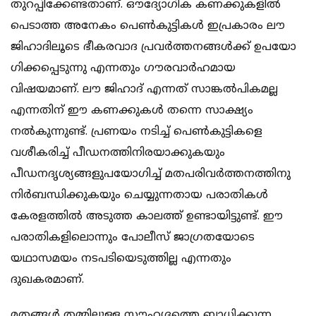
തുറപ്പിക്കേണ്ടതാണ്. ഔദ്യോ​ഗിക കണക്കുകളിൽ
പെടാത്ത അനേകം പെൺകുട്ടികൾ ഇപ്രകാരം ലൗ
ജിഹാദിലൂടെ ഭീകരവാദ പ്രവർത്തനങ്ങൾക്ക് ഉപയോ​
ഗിക്കപ്പെടുന്നു എന്നതും ​ഗൗരവാർഹമായ
വിഷയമാണ്. ലൗ ജിഹാദ് എന്നത് സാങ്കൽപികമല്ല
എന്നതിന് ഈ കണക്കുകൾ തന്നെ സാക്ഷ്യം
നൽകുന്നുണ്ട്. പ്രണയം നടിച്ച് പെൺകുട്ടികളെ
വശീകരിച്ച് പീഡനത്തിനിരയാക്കുകയും
പീഡനദൃശ്യങ്ങളുപയോ​ഗിച്ച് മതപരിവർത്തനത്തിനു
നിർബന്ധിക്കുകയും ചെയ്യുന്നതായ പരാതികൾ
കേരളത്തിൽ അടുത്ത കാലത്ത് ഉണ്ടായിട്ടുണ്ട്. ഈ
പരാതികളിലൊന്നും പോലീസ് ജാ​ഗ്രതയോടെ
യഥാസമയം നടപടിയെടുത്തില്ല എന്നതും
ദുഖകരമാണ്.
മതങ്ങൾ തമ്മിലുള്ള സൗഹൃദത്തെ ബാധിക്കുന്ന