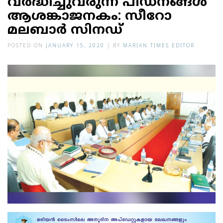
വർദ്ധിച്ചുവരുന്ന പീഡനങ്ങൾ
ആശങ്കാജനകം: സീറോ
മലബാർ സിനഡ്
POSTED ON
JANUARY 15, 2020
|
BY
MARIAN TIMES EDITOR