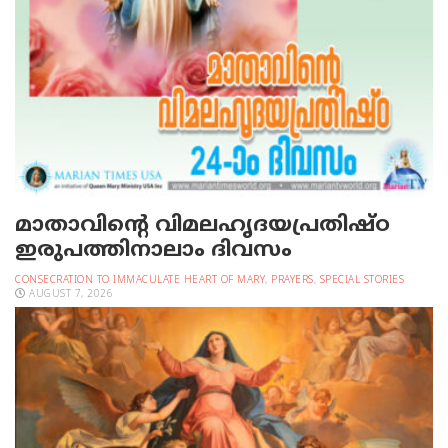
മാതാവിന്റെ വിമലഹൃദയപ്രതിഷ്ഠ
ഇരുപത്തിനാലാം ദിവസം
CONSECRATION TO IMMACULATE HEART OF MARY
,
PRAYERS
,
SPECIAL STORIES
AUGUST 7, 2026