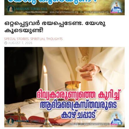
ഒറ്റപ്പെട്ടവര്‍ ഭയപ്പെടേണ്ട. യേശു
കൂടെയുണ്ട്!
SPECIAL STORIES
,
SPIRITUAL THOUGHTS
AUGUST 7, 2026