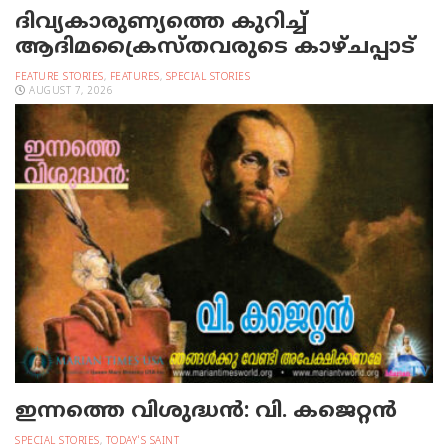
ദിവ്യകാരുണ്യത്തെ കുറിച്ച്
ആദിമക്രൈസ്തവരുടെ കാഴ്ചപ്പാട്
FEATURE STORIES
,
FEATURES
,
SPECIAL STORIES
AUGUST 7, 2026
ഇന്നത്തെ വിശുദ്ധന്‍: വി. കജെറ്റന്‍
SPECIAL STORIES
,
TODAY'S SAINT