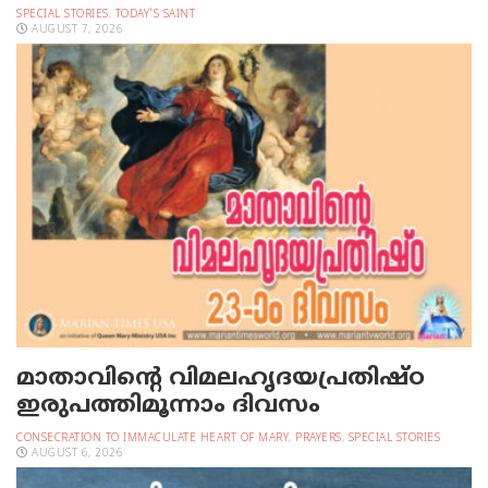
SPECIAL STORIES
,
TODAY'S SAINT
AUGUST 7, 2026
മാതാവിന്റെ വിമലഹൃദയപ്രതിഷ്ഠ
ഇരുപത്തിമൂന്നാം ദിവസം
CONSECRATION TO IMMACULATE HEART OF MARY
,
PRAYERS
,
SPECIAL STORIES
AUGUST 6, 2026