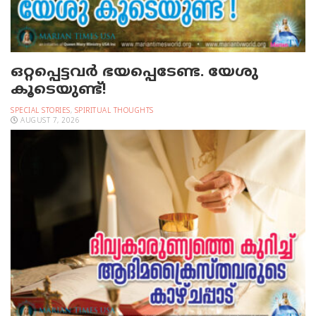
ഒറ്റപ്പെട്ടവര്‍ ഭയപ്പെടേണ്ട. യേശു
കൂടെയുണ്ട്!
SPECIAL STORIES
,
SPIRITUAL THOUGHTS
AUGUST 7, 2026