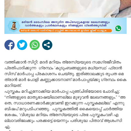
വ​ത്തി​ക്കാ​ൻ സി​റ്റി: മ​ദ​ർ മ​റി​യം ത്രേ​സ്യ​യു​ടെ സ​മ​ഗ്ര​ജീ​വി​തം
പ്ര​തി​പാ​ദി​ക്കു​ന്ന ഗ്ര​ന്ഥം ‘കു​ടും​ബ​ങ്ങ​ളു​ടെ മ​ധ്യ​സ്ഥ’ ഫ്രാ​ൻ​
സി​സ് മാ​ർ​പാ​പ്പ പ്ര​കാ​ശ​നം ചെ​യ്തു. ഇ​രി​ങ്ങാ​ല​ക്കു​ട രൂ​പ​ത മെ​
ത്രാ​ൻ മാ​ർ പോ​ളി ക​ണ്ണൂ​ക്കാ​ട​നാ​ണ് മാ​ർ​പാ​പ്പ​യ്ക്കു ഗ്ര​ന്ഥം കൈ​
മാ​റി​യ​ത്.
പു​സ്ത​കം മ​റി​ച്ചു​നോ​ക്കി​യ മാ​ർ​പാ​പ്പ പു​ഞ്ചി​രി​യോ​ടെ ചോ​ദി​ച്ചു:
“നി​ങ്ങ​ളു​ടെ മാ​തൃ​ഭാ​ഷ​യി​ലാ​ണ​ല്ലേ മു​ഴു​വ​ൻ ലേ​ഖ​ന​ങ്ങ​ളും.” “അ​
തെ, സാ​ധാ​ര​ണ​ക്കാ​ർ​ക്കു​വേ​ണ്ടി ഇ​റ​ക്കു​ന്ന പു​സ്ത​ക​മ​ല്ലേ” എ​ന്നു
ബി​ഷ​പ് മ​റു​പ​ടി​പ​റ​ഞ്ഞു. പു​സ്ത​ക​ത്തി​ൽ കൈ​യൊ​പ്പ് ചാ​ർ​ത്തി​യ​
ശേ​ഷം, ‘വി​ശു​ദ്ധ മ​റി​യം ത്രേ​സ്യ​യു​ടെ പ്ര​ഭ പു​സ്ത​കം​വ​ഴി എ​
ല്ലാ​വ​രി​ലേ​ക്കും പ​ര​ക്ക​ട്ടെ’​യെ​ന്നും പ​രി​ശു​ദ്ധ പി​താ​വ് ആ​ശം​സി​
ച്ചു.