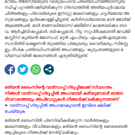
മ​റി​യം ത്രേ​സ്യ​യു​ടെ വി​ശു​ദ്ധപ​ദ​വി പ്ര​ഖ്യാ​പ​ന​ത്തോ​ട​നു​ബ​
ന്ധി​ച്ച് പു​റ​ത്തി​റ​ക്കി​യി​രി​ക്കു​ന്ന ഗ്ര​ന്ഥ​ത്തി​ൽ അ​ത്യ​പൂ​ർ​വ​മാ​യ
ചി​ത്ര​ങ്ങ​ളും പ്ര​ഗ​ല്ഭരു​ടെ ഈ​ടു​റ്റ ലേ​ഖ​ന​ങ്ങ​ളും ഹൃ​ദ്യ​മാ​യ അ​
നു​ഭ​വ​ങ്ങ​ളും ഉ​ൾ​ക്കൊ​ള്ളി​ച്ചി​ട്ടു​ണ്ട്. ക​ർ​ദി​നാ​ൾ​മാ​രാ​യ മാ​ർ ജോ​ർ​ജ്
ആ​ല​ഞ്ചേ​രി, മാ​ർ ബ​സേ​ലി​യോ​സ് ക്ലീ​മി​സ് കാ​തോ​ലി​ക്കാ​ ബാ​
വ, ആ​ർ​ച്ച്ബി​ഷ​പ്പു​മാ​ർ, ബി​ഷ​പ്പു​മാ​ർ, റി​ട്ട. സു​പ്രീം​കോ​ട​തി ജ​ഡ്ജി
ജ​സ്റ്റീ​സ് കു​ര്യ​ൻ ജോ​സ​ഫ്, മു​ൻ എം​പി​യും എം​എ​ൽ​എ​യു​മാ​യ
സാ​വി​ത്രി ല​ക്ഷ്മ​ണ​ൻ തു​ട​ങ്ങി​യ പ്ര​മു​ഖ​രും വൈ​ദി​ക​രും സി​സ്റ്റേ​
ഴ്സും ദീ​പി​ക പ​ത്രാ​ധി​പസ​മി​തി​ അം​ഗ​ങ്ങ​ളും ‘കു​ടും​ബ​ങ്ങ​ളു​ടെ മ​
ധ്യ​സ്ഥ’​യി​ൽ ലേ​ഖ​ന​ങ്ങ​ൾ എ​ഴു​തി​യി​ട്ടു​ണ്ട്.
മരിയൻ ടൈംസിന്റെ വാട്സാപ്പ് ഗ്രൂപ്പിലേക്ക് സ്വാഗതം .
നിങ്ങൾ വാട്സാപ്പ് ഗ്രൂപ്പിൽ അംഗമായി കഴിയുമ്പോൾ ഓരോ
ദിവസത്തെയും അപ്ഡേറ്റുകൾ നിങ്ങൾക്ക് ലഭിക്കുന്നതാണ്
➤
വാട്സാപ്പ് ഗ്രൂപ്പിൽ അംഗമാകുവാൻ ഇവിടെ ക്ലിക്ക്
ചെയ്യുക
മരിയന്‍ ടൈംസില്‍ പ്രസിദ്ധീകരിക്കുന്ന വാര്‍ത്തകളും
ലേഖനങ്ങളും വീഡിയോകളും മരിയന്‍ ടൈംസിന്റെ മൊബൈല്‍
ആപ്പിലൂടെ നിങ്ങള്‍ക്ക് നേരിട്ട് ലഭിക്കും.