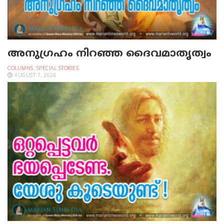
അനുഗ്രഹം നിറഞ്ഞ ദൈവമാതൃത്വം
COLUMNS
,
SPECIAL STORIES
AUGUST 7, 2026