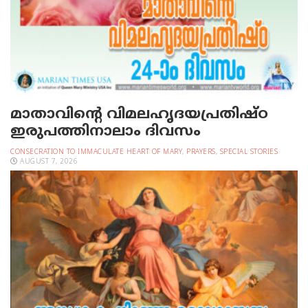
മാതാവിന്റെ വിമലഹൃദയപ്രതിഷ്ഠ
ഇരുപത്തിനാലാം ദിവസം
CONSECRATION TO IMMACULATE HEART OF MARY
,
PRAYERS
,
SPECIAL STORIES
AUGUST 7, 2026