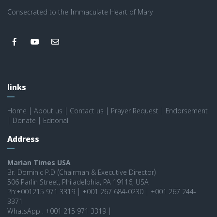
Consecrated to the Immaculate Heart of Mary
links
Home
|
About us
|
Contact us
|
Prayer Request
|
Endorsement
|
Donate
|
Editorial
Address
Marian Times USA
Br. Dominic P.D (Chairman & Executive Director)
506 Parlin Street, Philadelphia, PA 19116, USA
Ph:+001215 971 3319 | +001 267 684-0230 | +001 267 244-
3371
WhatsApp : +001 215 971 3319 |