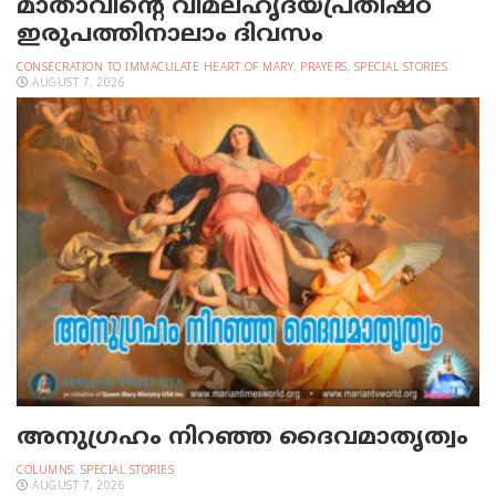
മാതാവിന്റെ വിമലഹൃദയപ്രതിഷ്ഠ
ഇരുപത്തിനാലാം ദിവസം
CONSECRATION TO IMMACULATE HEART OF MARY
,
PRAYERS
,
SPECIAL STORIES
AUGUST 7, 2026
അനുഗ്രഹം നിറഞ്ഞ ദൈവമാതൃത്വം
COLUMNS
,
SPECIAL STORIES
AUGUST 7, 2026