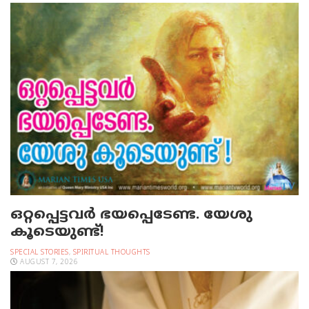
ഒറ്റപ്പെട്ടവര്‍ ഭയപ്പെടേണ്ട. യേശു
കൂടെയുണ്ട്!
SPECIAL STORIES
,
SPIRITUAL THOUGHTS
AUGUST 7, 2026