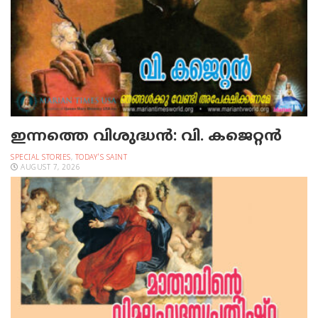
ഇന്നത്തെ വിശുദ്ധന്‍: വി. കജെറ്റന്‍
SPECIAL STORIES
,
TODAY'S SAINT
AUGUST 7, 2026