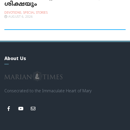
ശിക്ഷയും
DEVOTIONS
,
SPECIAL STORIES
AUGUST 6, 2026
About Us
Consecrated to the Immaculate Heart of Mary