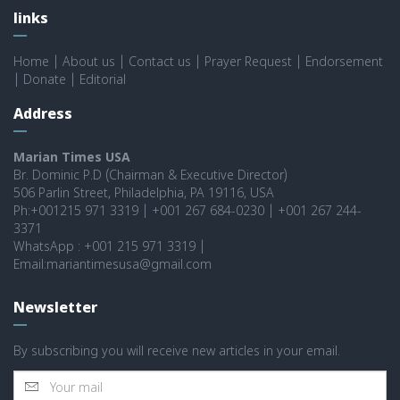
links
Home
|
About us
|
Contact us
|
Prayer Request
|
Endorsement
|
Donate
|
Editorial
Address
Marian Times USA
Br. Dominic P.D (Chairman & Executive Director)
506 Parlin Street, Philadelphia, PA 19116, USA
Ph:+001215 971 3319 | +001 267 684-0230 | +001 267 244-
3371
WhatsApp : +001 215 971 3319 |
Email:mariantimesusa@gmail.com
Newsletter
By subscribing you will receive new articles in your email.