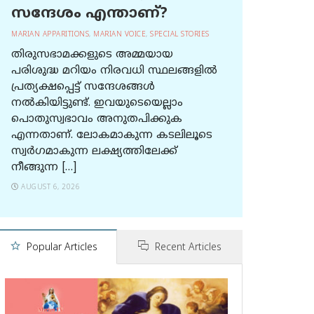
സന്ദേശം എന്താണ്?
MARIAN APPARITIONS
,
MARIAN VOICE
,
SPECIAL STORIES
തിരുസഭാമക്കളുടെ അമ്മയായ
പരിശുദ്ധ മറിയം നിരവധി സ്ഥലങ്ങളിൽ
പ്രത്യക്ഷപ്പെട്ട് സന്ദേശങ്ങൾ
നൽകിയിട്ടുണ്ട്. ഇവയുടെയെല്ലാം
പൊതുസ്വഭാവം അനുതപിക്കുക
എന്നതാണ്. ലോകമാകുന്ന കടലിലൂടെ
സ്വർഗമാകുന്ന ലക്ഷ്യത്തിലേക്ക്
നീങ്ങുന്ന […]
AUGUST 6, 2026
Popular Articles
Recent Articles