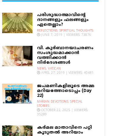
പരിശുദ്ധാത്മാവിന്റെ
ദാനങ്ങളും ഫലങ്ങളും
ഏതെല്ലാം?
REFLECTIONS
,
SPIRITUAL THOUGHTS
JUNE 7, 2019 | VIEWERS: 73876
വി. കുര്‍ബാനയാചരണം
സംശുദ്ധമാക്കാന്‍
വത്തിക്കാന്‍
നിര്‍ദേശങ്ങള്‍
NEWS
,
VATICAN
APRIL 27, 2019 | VIEWERS: 40481
ജപമണികളിലൂടെ അമ്മ
മറിയത്തോടൊപ്പം (Day
22)
MARIAN DEVOTIONS
,
SPECIAL
STORIES
OCTOBER 22, 2025 | VIEWERS:
35289
കര്‍മല മാതാവിനെ പറ്റി
കൂടുതല്‍ അറിയാം