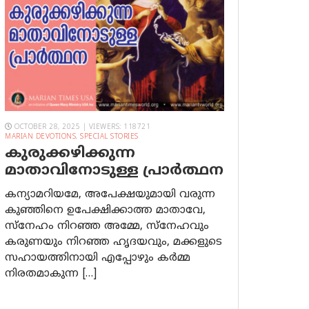
OCTOBER 28, 2025 | VIEWERS: 118721
MARIAN DEVOTIONS
,
SPECIAL STORIES
കുരുക്കഴിക്കുന്ന
മാതാവിനോടുള്ള പ്രാര്‍ത്ഥന
കന്യാമറിയമേ, അപേക്ഷയുമായി വരുന്ന
കുഞ്ഞിനെ ഉപേക്ഷിക്കാത്ത മാതാവേ,
സ്നേഹം നിറഞ്ഞ അമ്മേ, സ്നേഹവും
കരുണയും നിറഞ്ഞ ഹൃദയവും, മക്കളുടെ
സഹായത്തിനായി എപ്പോഴും കർമ്മ
നിരതമാകുന്ന […]