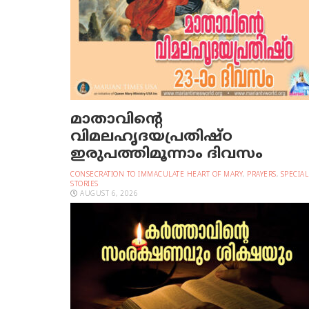
മാതാവിന്റെ
വിമലഹൃദയപ്രതിഷ്ഠ
ഇരുപത്തിമൂന്നാം ദിവസം
CONSECRATION TO IMMACULATE HEART OF MARY
,
PRAYERS
,
SPECIAL
STORIES
AUGUST 6, 2026