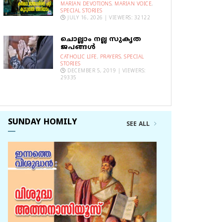
MARIAN DEVOTIONS
,
MARIAN VOICE
,
SPECIAL STORIES
JULY 16, 2026 | VIEWERS: 32122
ചൊല്ലാം നല്ല സുകൃത
ജപങ്ങൾ
CATHOLIC LIFE
,
PRAYERS
,
SPECIAL
STORIES
DECEMBER 5, 2019 | VIEWERS:
29335
SUNDAY HOMILY
SEE ALL