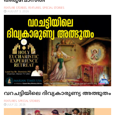
തിരുവോസ്തി
FEATURE STORIES
,
FEATURES
,
SPECIAL STORIES
AUGUST 3, 2026
വറചട്ടിയിലെ ദിവ്യകാരുണ്യ അത്ഭുതം
FEATURES
,
SPECIAL STORIES
JULY 22, 2026