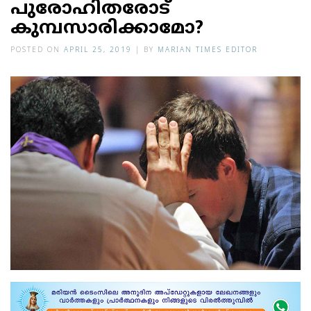
പുരോഹിതരോട്
കുമ്പസാരിക്കാമോ?
POSTED ON
APRIL 25, 2019
|
BY
MARIAN TIMES EDITOR