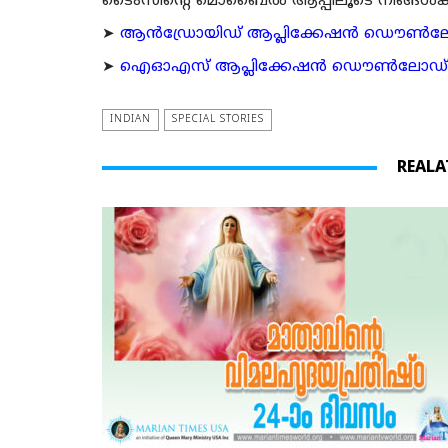
ടൈംസിന്റെ മൊബൈല്‍ ആപ്പിലൂടെ നിങ്ങള്‍ക്ക് ന
➤
ആന്‍ഡ്രോയിഡ് ആപ്ലിക്കേഷന്‍ ഡൌണ്‍ലോഡ്
➤
ഐഓഎസ് ആപ്ലിക്കേഷന്‍ ഡൌണ്‍ലോഡ് ചെയ്യ
INDIAN
SPECIAL STORIES
REALA