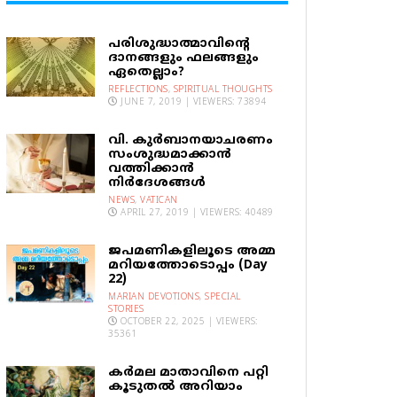
പരിശുദ്ധാത്മാവിന്റെ
ദാനങ്ങളും ഫലങ്ങളും
ഏതെല്ലാം?
REFLECTIONS
,
SPIRITUAL THOUGHTS
JUNE 7, 2019 | VIEWERS: 73894
വി. കുര്‍ബാനയാചരണം
സംശുദ്ധമാക്കാന്‍
വത്തിക്കാന്‍
നിര്‍ദേശങ്ങള്‍
NEWS
,
VATICAN
APRIL 27, 2019 | VIEWERS: 40489
ജപമണികളിലൂടെ അമ്മ
മറിയത്തോടൊപ്പം (Day
22)
MARIAN DEVOTIONS
,
SPECIAL
STORIES
OCTOBER 22, 2025 | VIEWERS:
35361
കര്‍മല മാതാവിനെ പറ്റി
കൂടുതല്‍ അറിയാം