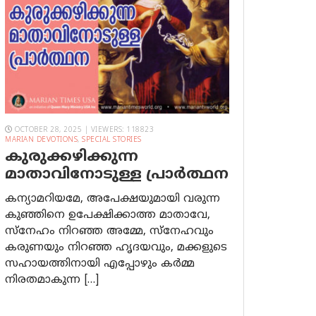
OCTOBER 28, 2025 | VIEWERS: 118823
MARIAN DEVOTIONS
,
SPECIAL STORIES
കുരുക്കഴിക്കുന്ന
മാതാവിനോടുള്ള പ്രാര്‍ത്ഥന
കന്യാമറിയമേ, അപേക്ഷയുമായി വരുന്ന
കുഞ്ഞിനെ ഉപേക്ഷിക്കാത്ത മാതാവേ,
സ്നേഹം നിറഞ്ഞ അമ്മേ, സ്നേഹവും
കരുണയും നിറഞ്ഞ ഹൃദയവും, മക്കളുടെ
സഹായത്തിനായി എപ്പോഴും കർമ്മ
നിരതമാകുന്ന […]