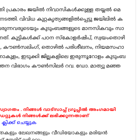
​തി പ്ര​​​കാ​​​രം ജ​​​യി​​​ൽ നി​​​വാ​​​സി​​​ക​​​ൾ​​​ക്കു​​​ള്ള ത​​​യ്യ​​​ൽ മെ​​​
​​ത്തി. വി​​​വി​​​ധ കു​​​റ്റ​​​കൃ​​​ത്യ​​​ങ്ങ​​​ളി​​​ൽ​​പ്പെ​​​ട്ടു ജ​​​യി​​​ലി​​​ൽ ക​​​
രു​​​ന്ന​​​വ​​​രു​​​ടെ​​​യും കു​​​ടും​​​ബ​​​ങ്ങ​​​ളു​​​ടെ മാ​​​ന​​​സി​​​ക​​​വും സാ​​​
​​​ന്ന​​​ത്. കു​​​ട്ടി​​​ക​​​ൾ​​​ക്ക് പ​​​ഠ​​​ന സ്കോ​​​ള​​​ർ​​​ഷി​​​പ്, സ്വ​​​യം​​​തൊ​​​ഴി​​​
, കൗ​​​ണ്‍​സലിം​​​ഗ്, തൊ​​​ഴി​​​ൽ പ​​​രി​​​ശീ​​​ല​​​നം, നി​​​യ​​​മ​​​സ​​​ഹാ​​​
​​കു​​​ളം, ഇ​​​ടു​​​ക്കി ജി​​​ല്ല​​​ക​​​ളി​​​ലെ ഇ​​​രു​​​ന്നൂ​​​റോ​​​ളം കു​​​ടും​​​ബ​​​
​​ർ​​​ത്ത​​​ന വി​​​ഭാ​​​ഗം കൗ​​​ണ്‍​സി​​​ല​​​ർ റ​​​വ.​ ഡോ.​ ​​മാ​​​ത്യു മ​​​ഞ്ഞ​​​
 സ്വാഗതം . നിങ്ങൾ വാട്സാപ്പ് ഗ്രൂപ്പിൽ അംഗമായി
ുകൾ നിങ്ങൾക്ക് ലഭിക്കുന്നതാണ്
്ലിക്ക് ചെയ്യുക
ര്‍ത്തകളും ലേഖനങ്ങളും വീഡിയോകളും മരിയന്‍