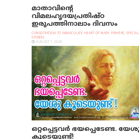
മാതാവിന്റെ
വിമലഹൃദയപ്രതിഷ്ഠ
ഇരുപത്തിനാലാം ദിവസം
CONSECRATION TO IMMACULATE HEART OF MARY
,
PRAYERS
,
SPECIAL
STORIES
AUGUST 7, 2026
ഒറ്റപ്പെട്ടവര്‍ ഭയപ്പെടേണ്ട. യേശ
കൂടെയുണ്ട്!