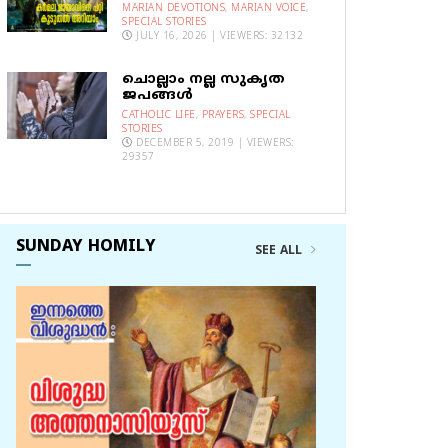
MARIAN DEVOTIONS
,
MARIAN VOICE
,
SPECIAL STORIES
JULY 16, 2026 | VIEWERS: 32132
ചൊല്ലാം നല്ല സുകൃത
ജപങ്ങൾ
CATHOLIC LIFE
,
PRAYERS
,
SPECIAL
STORIES
DECEMBER 5, 2019 | VIEWERS:
29357
SUNDAY HOMILY
SEE ALL