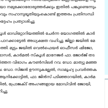
​​​ഹം സൃ​​​ഷ്ടി​​​ക്കു​​​ന്ന സാ​​​ഹ​​​ച​​​ര്യ​​​മാ​​​ണ് കു​​​റ്റ​​​വാ​​​ളി​​​ക​​​ളെ സൃ​​​
 ന​​​മു​​​ക്കോ​​​രോ​​​രു​​​ത്ത​​​ർ​​​ക്കും ഇ​​​തി​​​ൽ പ​​​ങ്കു​​​ണ്ടെ​​​ന്നും
​ഹ​​​വും സ​​​ഹാ​​​നു​​​ഭൂ​​​തി​​​യും​​കൊ​​​ണ്ട് ഇ​​​ത്ത​​​രം പ്ര​​​തി​​​സ​​​ന്ധി​​​
േ​​​ഹം പ്ര​​​ത്യാ​​​ശി​​​ച്ചു.
ൾ ഓ​​​ഡി​​​റ്റോ​​​റി​​​യ​​​ത്തി​​​ൽ ചേ​​​ർ​​​ന്ന യോ​​​ഗ​​​ത്തി​​​ൽ കാ​​​ർ​​​
​​റ​​​ക്കാ​​​ട്ടേ​​​ൽ അ​​​ധ്യ​​​ക്ഷ​​​ത വ​​​ഹി​​​ച്ചു. ജി​​​ല്ലാ ജ​​​യി​​​ൽ മേ​​​
​​​ത്തി.​ മു​​​ട്ടം ജ​​​യി​​​ൽ വെ​​​ൽ​​​ഫെ​​​യ​​​ർ ഓ​​​ഫീ​​​സ​​​ർ ഷി​​​ജോ,
ോ​​​സ​​​ർ, കാ​​​ർ​​​മ​​​ൽ സ്കൂ​​​ൾ മാ​​​നേ​​​ജ​​​ർ ഫാ.​ ​​ജോ​​​ർ​​​ജ് ത​​​ട​​​
ർ​​​ത്ത​​​ന വി​​​ഭാ​​​ഗം കൗ​​​ണ്‍​സി​​​ല​​​ർ റ​​​വ.​ ഡോ. ​​​മാ​​​ത്യു മ​​​ഞ്ഞ​​​
. ​ഡോ. ​​​സി​​​ജ​​​ൻ ഊ​​​ന്നു​​​ക​​​ല്ലേ​​​ൽ, സാ​​​മൂ​​​ഹ്യ പ്ര​​​വ​​​ർ​​​ത്ത​​​ക
​​നി​​​ക്കോ​​​ട്ടി​​​ൽ, ഫാ.​ ​​ജി​​​ൻ​​​സ് പ​​​ടി​​​ഞ്ഞാ​​​റ​​​യി​​​ൽ, കാ​​​ർ​​​മ​​​
യി​​​ൽ, പ്രോ​​​ജ​​​ക്ട് അം​​​ഗ​​​ങ്ങ​​​ളാ​​​യ മോ​​​ഡ്‌വി​​​ൻ ജോ​​​യി,
​​​ച്ചു.