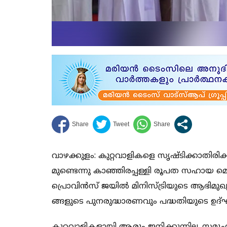
വാ​​​ഴ​​​ക്കു​​​ളം: കു​​​റ്റ​​​വാ​​​ളി​​​ക​​​ളെ സൃ​​​ഷ്ടി​​​ക്കാ​​​തി​​​രി​​​ക്കാ
മു​​​ണ്ടെ​​​ന്നു കാ​​​ഞ്ഞി​​​ര​​​പ്പ​​​ള്ളി രൂ​​​പ​​​ത സ​​​ഹാ​​​യ മെ​​​ത
പ്രൊ​​​വി​​​ൻ​​​സ് ജ​​​യി​​​ൽ മി​​​നി​​​സ്ട്രി​​​യു​​​ടെ ആ​​​ഭി​​​മു​​​ഖ്യ​​
ങ്ങ​​​ളു​​​ടെ പു​​​ന​​​രു​​​ദ്ധാ​​​ര​​​ണ​​​വും പ​​​ദ്ധ​​​തി​​​യു​​​ടെ ഉ​​​ദ്ഘ