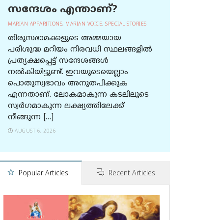
സന്ദേശം എന്താണ്?
MARIAN APPARITIONS
,
MARIAN VOICE
,
SPECIAL STORIES
തിരുസഭാമക്കളുടെ അമ്മയായ
പരിശുദ്ധ മറിയം നിരവധി സ്ഥലങ്ങളിൽ
പ്രത്യക്ഷപ്പെട്ട് സന്ദേശങ്ങൾ
നൽകിയിട്ടുണ്ട്. ഇവയുടെയെല്ലാം
പൊതുസ്വഭാവം അനുതപിക്കുക
എന്നതാണ്. ലോകമാകുന്ന കടലിലൂടെ
സ്വർഗമാകുന്ന ലക്ഷ്യത്തിലേക്ക്
നീങ്ങുന്ന […]
AUGUST 6, 2026
Popular Articles
Recent Articles