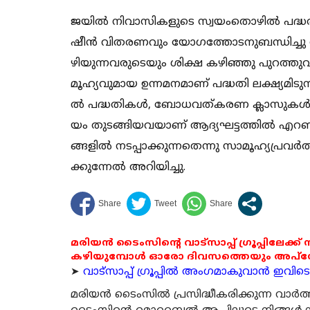
ജ​​​യി​​​ൽ നി​​​വാ​​​സി​​​ക​​​ളു​​​ടെ സ്വ​​​യം​​​തൊ​​​ഴി​​​ൽ പ​​​ദ്ധ​​
ഷീ​​ൻ വി​​​ത​​​ര​​​ണ​​​വും യോ​​​ഗ​​​ത്തോ​​​ട​​​നു​​​ബ​​​ന്ധി​​​ച്ചു ന​​​ട​
ഴി​​​യു​​​ന്ന​​​വ​​​രു​​​ടെ​​യും ശി​​​ക്ഷ ക​​​ഴി​​​ഞ്ഞു പു​​റ​​ത്തു​​വ​​​
മൂ​​​ഹ്യ​​​വു​​​മാ​​​യ ഉ​​​ന്ന​​​മ​​​ന​​​മാ​​​ണ് പ​​​ദ്ധ​​​തി ല​​​ക്ഷ്യ​​​മി​​​ടു
ൽ പ​​​ദ്ധ​​​തി​​​ക​​​ൾ, ബോ​​​ധ​​​വ​​​ത്ക​​​ര​​​ണ ക്ലാ​​​സു​​​ക​​​ൾ
യം തു​​​ട​​​ങ്ങി​​​യ​​​വ​​​യാ​​​ണ് ആ​​​ദ്യ​​​ഘ​​​ട്ട​​​ത്തി​​​ൽ എ​​​റ​​​ണാ​
ങ്ങ​​​ളി​​​ൽ ന​​​ട​​​പ്പാ​​​ക്കു​​​ന്ന​​​തെ​​​ന്നു സാ​​​മൂ​​​ഹ്യ​​പ്ര​​​വ​
ക്കു​​​ന്നേ​​​ൽ അ​​​റി​​​യി​​​ച്ചു.
മരിയൻ ടൈംസിന്റെ വാട്സാപ്പ് ഗ്രൂപ്പിലേക്ക്
കഴിയുമ്പോൾ ഓരോ ദിവസത്തെയും അപ്ഡേറ്റ
➤
വാട്സാപ്പ് ഗ്രൂപ്പിൽ അംഗമാകുവാൻ ഇവിടെ ക
മരിയന്‍ ടൈംസില്‍ പ്രസിദ്ധീകരിക്കുന്ന വാ