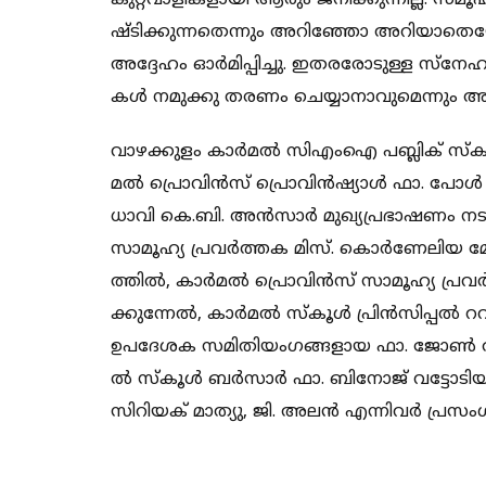
കു​​​റ്റ​​​വാ​​​ളി​​​ക​​​ളാ​​​യി ആ​​​രും ജ​​​നി​​​ക്കു​​​ന്നി​​​ല്ല.​ സ​​​മൂ
ഷ്ടി​​​ക്കു​​​ന്ന​​​തെ​​​ന്നും അ​​​റി​​​ഞ്ഞോ അ​​​റി​​​യാ​​​തെ​​​യോ
അ​​​ദ്ദേ​​​ഹം ഓ​​​ർ​​​മി​​​പ്പി​​​ച്ചു. ഇ​​​ത​​​ര​​​രോ​​​ടു​​​ള്ള സ്നേ​​
ക​​​ൾ ന​​​മു​​​ക്കു ത​​​ര​​​ണം ചെ​​​യ്യാ​​​നാ​​​വു​​​മെ​​​ന്നും അ​​​ദ്ദ
വാ​​​ഴ​​​ക്കു​​​ളം കാ​​​ർ​​​മ​​​ൽ സി​​​എം​​​ഐ പ​​​ബ്ലി​​​ക് സ്കൂ​​​
മ​​​ൽ പ്രൊ​​​വി​​​ൻ​​​സ് പ്രൊ​​​വി​​​ൻ​​​ഷ്യാ​​​ൾ ഫാ.​ ​​പോ​​​ൾ പാ​
ധാ​​​വി കെ.​​​ബി.​ അ​​​ൻ​​​സാ​​​ർ മു​​​ഖ്യ​​പ്ര​​​ഭാ​​​ഷ​​​ണം ന​​​ട
സാ​​​മൂ​​​ഹ്യ പ്ര​​​വ​​​ർ​​​ത്ത​​​ക മി​​​സ്.​ കൊ​​​ർ​​​ണേ​​​ലി​​​യ മ
ത്തി​​​ൽ, കാ​​​ർ​​​മ​​​ൽ പ്രൊ​​​വി​​​ൻ​​​സ് സാ​​​മൂ​​​ഹ്യ പ്ര​​​വ​​​
ക്കു​​​ന്നേ​​​ൽ, കാ​​​ർ​​​മ​​​ൽ സ്കൂ​​​ൾ പ്രി​​​ൻ​​​സി​​​പ്പ​​​ൽ റ​​​വ
ഉ​​​പ​​​ദേ​​​ശ​​​ക സ​​​മി​​​തി​​​യം​​​ഗ​​​ങ്ങ​​​ളാ​​​യ ഫാ.​ ​​ജോ​​​ണ്‍ ആ​
ൽ സ്കൂ​​​ൾ ബ​​​ർ​​​സാ​​​ർ ഫാ.​ ​​ബി​​​നോ​​​ജ് വ​​​ട്ടോ​​​ടി​​​
സി​​​റി​​​യ​​​ക് മാ​​​ത്യു, ജി. ​​അ​​​ല​​​ൻ എ​​​ന്നി​​​വ​​​ർ പ്ര​​​സം​​​ഗി