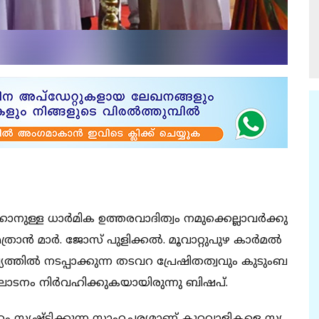
​​​നു​​​ള്ള ധാ​​​ർ​​​മി​​​ക ഉ​​​ത്ത​​​ര​​​വാ​​​ദി​​​ത്വം ന​​​മു​​​ക്കെ​​​ല്ലാ​​​വ​​​ർ​​​ക്കു​​​
്രാ​​​ൻ മാ​​​ർ.​ ജോ​​​സ് പു​​​ളി​​​ക്ക​​​ൽ. മൂ​​​വാ​​​റ്റു​​​പു​​​ഴ കാ​​​ർ​​​മ​​​ൽ
​ത്തി​​​ൽ ന​​​ട​​​പ്പാ​​​ക്കു​​​ന്ന ത​​​ട​​​വ​​​റ പ്രേ​​​ഷി​​​ത​​​ത്വ​​​വും കു​​​ടും​​​ബ​​​
ാ​​​ട​​​നം നി​​​ർ​​​വ​​​ഹി​​​ക്കു​​​ക​​​യാ​​​യി​​​രു​​​ന്നു ബി​​​ഷ​​​പ്.​