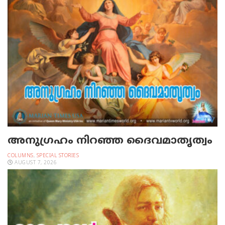
അനുഗ്രഹം നിറഞ്ഞ ദൈവമാതൃത്വം
COLUMNS
,
SPECIAL STORIES
AUGUST 7, 2026