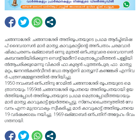
ച​​​​ങ്ങ​​​​നാ​​​​ശേ​​​​രി: ച​​​​ങ്ങ​​​​നാ​​​​ശേ​​​​രി അ​​​​തി​​​​രൂ​​​​പ​​​​ത​​​​യു​​​​ടെ പ്ര​​​​ഥ​​​​മ ആ​​​​ർ​​​​ച്ച്ബി​​​​ഷ​​​​
പ് ദൈ​​​​വ​​​​ദാ​​​​സ​​​​ൻ മാ​​​​ർ മാ​​​​ത്യു കാ​​​​വു​​​​കാ​​​​ട്ടി​​​​ന്‍റെ അ​​ന്പ​​​​താം ച​​​​ര​​​​മ​​​​വാ​​​​ർ​​​​
ഷി​​​​കാ​​​​ച​​​​ര​​​​ണം ഒ​​​​ക്ടോ​​​​ബ​​​​ർ ഒ​​​​ന്നു മു​​​​ത​​​​ൽ ഒ​​​​ന്പ​​​​തു​​​​വ​​​​രെ ദൈ​​​​വ​​​​ദാ​​​​സ​​​​ൻ
ക​​​​ബ​​​​റ​​​​ട​​​​ങ്ങി​​​​യി​​​​രി​​​​ക്കു​​​​ന്ന സെ​​​​ന്‍റ് മേ​​​​രീ​​​​സ് മെ​​​​ത്രാ​​​​പ്പോ​​​​ലീ​​​​ത്ത​​​​ൻ പ​​​​ള്ളി​​​​യി​​​​
ൽ​​ആ​​​​ച​​​​രി​​​​ക്കു​​​​മെ​​ന്നു വി​​​​കാ​​​​രി ഫാ.​​​​കു​​​​ര്യ​​​​ൻ പു​​​​ത്ത​​​​ൻ​​​​പു​​​​ര, ഫാ.​​​​ മാ​​​​ത്യു
മ​​​​റ്റം, ജ​​​​ന​​​​റ​​​​ൽ​​​​ക​​​​ണ്‍​വീ​​​​ന​​​​ർ ഡോ.​​​​ആ​​​​ന്‍റ​​​​ണി മാ​​​​ത്യൂ​​​​സ് ക​​​​ണ്ട​​​​ങ്ക​​​​രി എ​​​​ന്നി​​​​വ​​​​
ർ പ​​​​ത്ര​​​​സ​​​​മ്മേ​​​​ള​​​​ന​​​​ത്തി​​​​ൽ അ​​​​റി​​​​യി​​​​ച്ചു.
1950 ന​​​​വം​​​​ബ​​​​ർ ഒ​​​​ന്പ​​​​തി​​നു റോ​​​​മി​​​​ൽ ച​​​​ങ്ങ​​​​നാ​​​​ശേ​​​​രി രൂ​​​​പ​​​​ത​​​​യു​​​​ടെ മെ​​​​
ത്രാ​​​​നാ​​​​യും 1959ൽ ​​​​ച​​​​ങ്ങ​​​​നാ​​​​ശേ​​​​രി രൂ​​​​പ​​​​ത​​​​യെ അ​​​​തി​​​​രൂ​​​​പ​​​​ത​​​​യാ​​​​യി ഉ​​​​യ​​​​
ർ​​​​ത്തി​​​​യ​​​​പ്പോ​​​​ൾ അ​​​​തി​​​​രൂ​​​​പ​​​​ത​​​​യു​​​​ടെ പ്ര​​​​ഥ​​​​മ മെ​​​​ത്രാ​​​​പ്പോ​​​​ലീ​​​​ത്ത​​​​യാ​​​​യും
മാ​​​​ർ മാ​​​​ത്യു കാ​​​​വു​​​​കാ​​​​ട്ട് ഉ​​​​യ​​​​ർ​​​​ത്ത​​​​പ്പെ​​​​ട്ടു. സ്നേ​​​​ഹ​​ചൈ​​​​ത​​​​ന്യ​​​​ത്തി​​​​ൽ സേ​​​​
വ​​​​നം എ​​​​ന്ന മു​​​​ദ്രാ​​​​വാ​​​​ക്യം സ്വീ​​​​ക​​​​രി​​​​ച്ചു മാ​​​​ർ കാ​​​​വു​​​​കാ​​​​ട്ട് അ​​​​തി​​​​രൂ​​​​പ​​​​ത​​​​യെ
19 വ​​​​ർ​​​​ഷ​​​​ക്കാ​​​​ലം ന​​​​യി​​​​ച്ചു. 1969 ഒ​​​​ക്ടോ​​​​ബ​​​​ർ ഒ​​​​ന്പ​​​​തി​​​​ന് അ​​​​ദ്ദേ​​​​ഹം ദി​​​​വം​​​​
ഗ​​​​ത​​​​നാ​​​​യി.