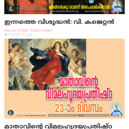
ഇന്നത്തെ വിശുദ്ധന്‍: വി. കജെറ്റന്‍
SPECIAL STORIES
,
TODAY'S SAINT
AUGUST 7, 2026
മാതാവിന്റെ വിമലഹൃദയപ്രതിഷ്ഠ