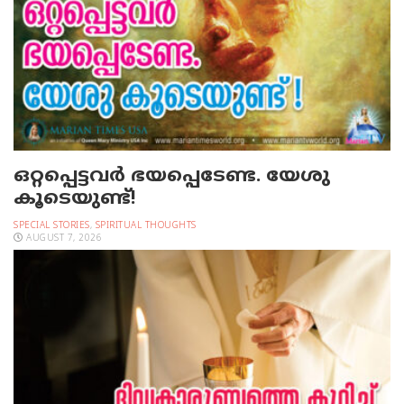
ഒറ്റപ്പെട്ടവര്‍ ഭയപ്പെടേണ്ട. യേശു
കൂടെയുണ്ട്!
SPECIAL STORIES
,
SPIRITUAL THOUGHTS
AUGUST 7, 2026