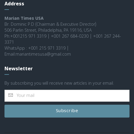
Address
Marian Times USA
Br. Dominic P.D (Chairman & Executive Director)
506 Parlin Street, Philadelphia, PA 19116, USA
Ph:+001215 971 3319 | +001 267 684-0230 | +001 267 244-
3371
WhatsApp : +001 215 971 3319 |
Email:mariantimesusa@gmail.com
Newsletter
By subscribing you will receive new articles in your email.
Subscribe