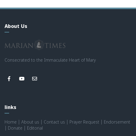
About Us
Consecrated to the Immaculate Heart of Mary
links
Home
|
About us
|
Contact us
|
Prayer Request
|
Endorsement
|
Donate
|
Editorial